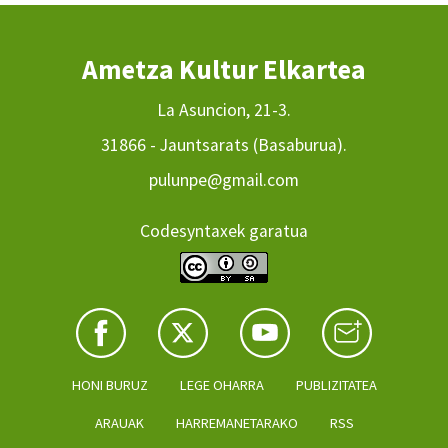
Ametza Kultur Elkartea
La Asuncion, 21-3.
31866 - Jauntsarats (Basaburua).
pulunpe@gmail.com
Codesyntaxek garatua
HONI BURUZ
LEGE OHARRA
PUBLIZITATEA
ARAUAK
HARREMANETARAKO
RSS