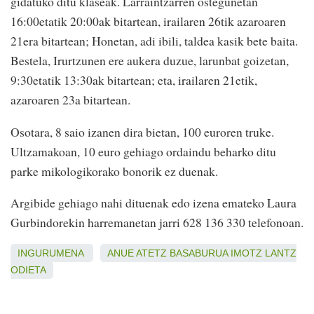
gidatuko ditu klaseak. Larraintzarren ostegunetan
16:00etatik 20:00ak bitartean, irailaren 26tik azaroaren
21era bitartean; Honetan, adi ibili, taldea kasik bete baita.
Bestela, Irurtzunen ere aukera duzue, larunbat goizetan,
9:30etatik 13:30ak bitartean; eta, irailaren 21etik,
azaroaren 23a bitartean.
Osotara, 8 saio izanen dira bietan, 100 euroren truke.
Ultzamakoan, 10 euro gehiago ordaindu beharko ditu
parke mikologikorako bonorik ez duenak.
Argibide gehiago nahi dituenak edo izena emateko Laura
Gurbindorekin harremanetan jarri 628 136 330 telefonoan.
INGURUMENA
ANUE
ATETZ
BASABURUA
IMOTZ
LANTZ
ODIETA