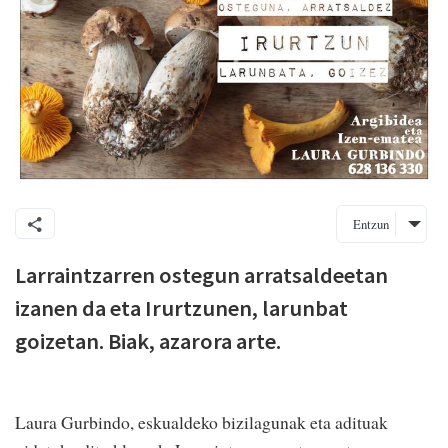
Entzun
Larraintzarren ostegun arratsaldeetan
izanen da eta Irurtzunen, larunbat
goizetan. Biak, azarora arte.
Laura Gurbindo, eskualdeko bizilagunak eta adituak