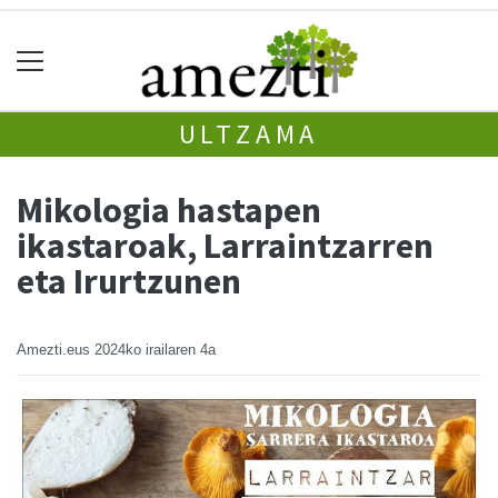
ULTZAMA
Mikologia hastapen
ikastaroak, Larraintzarren
eta Irurtzunen
Amezti.eus
2024ko irailaren 4a