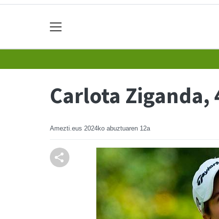
Carlota Ziganda, 
Amezti.eus
2024ko abuztuaren 12a