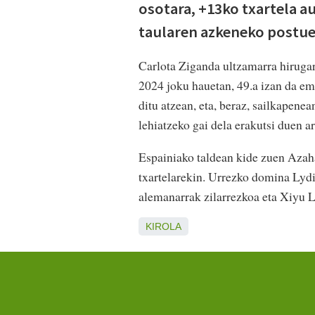
osotara, +13ko txartela au
taularen azkeneko postue
Carlota Ziganda ultzamarra hirugar
2024 joku hauetan, 49.a izan da em
ditu atzean, eta, beraz, sailkapene
lehiatzeko gai dela erakutsi duen a
Espainiako taldean kide zuen Azah
txartelarekin. Urrezko domina Lydi
alemanarrak zilarrezkoa eta Xiyu L
KIROLA