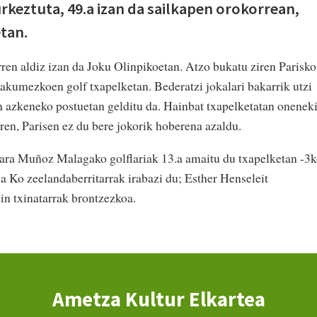
rkeztuta, 49.a izan da sailkapen orokorrean,
tan.
ren aldiz izan da Joku Olinpikoetan. Atzo bukatu ziren Parisko
akumezkoen golf txapelketan. Bederatzi jokalari bakarrik utzi
an azkeneko postuetan gelditu da. Hainbat txapelketatan onenek
rren, Parisen ez du bere jokorik hoberena azaldu.
ara Muñoz Malagako golflariak 13.a amaitu du txapelketan -3
a Ko zeelandaberritarrak irabazi du; Esther Henseleit
in txinatarrak brontzezkoa.
Ametza Kultur Elkartea