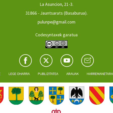
La Asuncion, 21-3.
31866 - Jauntsarats (Basaburua).
pulunpe@gmail.com
Codesyntaxek garatua
Z
LEGE OHARRA
PUBLIZITATEA
ARAUAK
HARREMANETAR