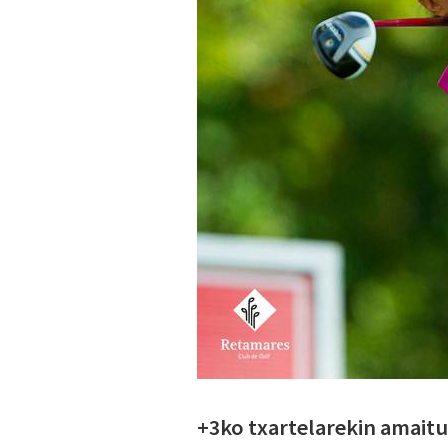
+3ko txartelarekin amaitu