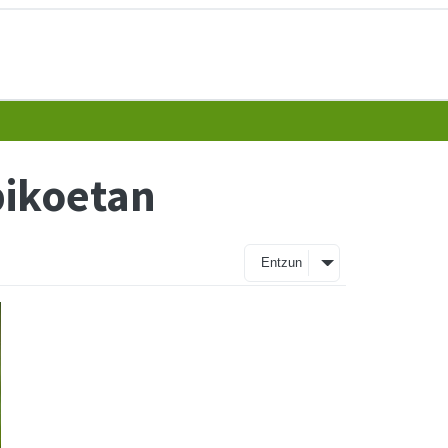
pikoetan
Entzun