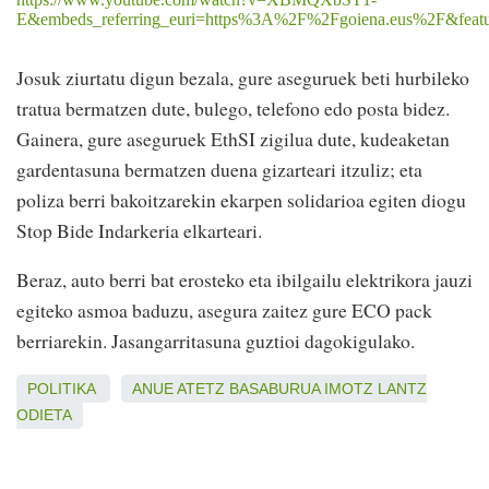
E&embeds_referring_euri=https%3A%2F%2Fgoiena.eus%2F&feat
Josuk ziurtatu digun bezala, gure aseguruek beti hurbileko
tratua bermatzen dute, bulego, telefono edo posta bidez.
Gainera, gure aseguruek EthSI zigilua dute, kudeaketan
gardentasuna bermatzen duena gizarteari itzuliz; eta
poliza berri bakoitzarekin ekarpen solidarioa egiten diogu
Stop Bide Indarkeria elkarteari.
Beraz, auto berri bat erosteko eta ibilgailu elektrikora jauzi
egiteko asmoa baduzu, asegura zaitez gure ECO pack
berriarekin. Jasangarritasuna guztioi dagokigulako.
POLITIKA
ANUE
ATETZ
BASABURUA
IMOTZ
LANTZ
ODIETA