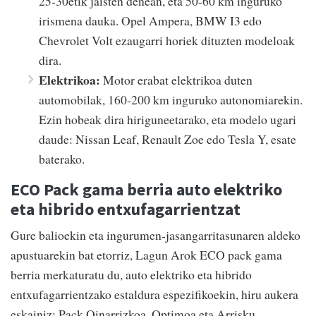
25-30etik jaisten denean, eta 50-60 km inguruko
irismena dauka. Opel Ampera, BMW I3 edo
Chevrolet Volt ezaugarri horiek dituzten modeloak
dira.
Elektrikoa:
Motor erabat elektrikoa duten
automobilak, 160-200 km inguruko autonomiarekin.
Ezin hobeak dira hiriguneetarako, eta modelo ugari
daude: Nissan Leaf, Renault Zoe edo Tesla Y, esate
baterako.
ECO Pack gama berria auto elektriko
eta hibrido entxufagarrientzat
Gure balioekin eta ingurumen-jasangarritasunaren aldeko
apustuarekin bat etorriz, Lagun Arok ECO pack gama
berria merkaturatu du, auto elektriko eta hibrido
entxufagarrientzako estaldura espezifikoekin, hiru aukera
eskainiz: Pack Oinarrizkoa, Optimoa eta Arrisku