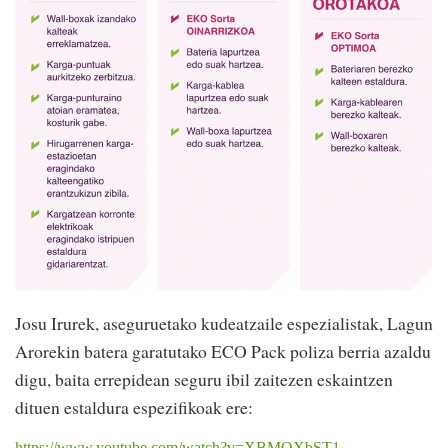
Josu Irurek, aseguruetako kudeatzaile espezialistak, Lagun
Arorekin batera garatutako ECO Pack poliza berria azaldu
digu, baita errepidean seguru ibil zaitezen eskaintzen
dituen estaldura espezifikoak ere:
https://www.youtube.com/watch?v=XBMQXbST1-