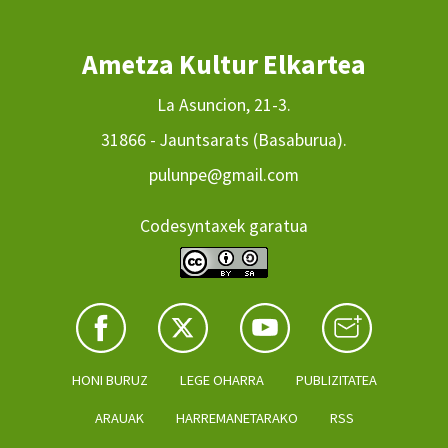
Ametza Kultur Elkartea
La Asuncion, 21-3.
31866 - Jauntsarats (Basaburua).
pulunpe@gmail.com
Codesyntaxek garatua
HONI BURUZ
LEGE OHARRA
PUBLIZITATEA
ARAUAK
HARREMANETARAKO
RSS