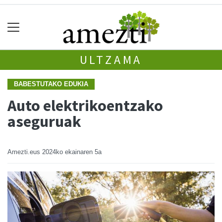
ULTZAMA
BABESTUTAKO EDUKIA
Auto elektrikoentzako
aseguruak
Amezti.eus
2024ko ekainaren 5a