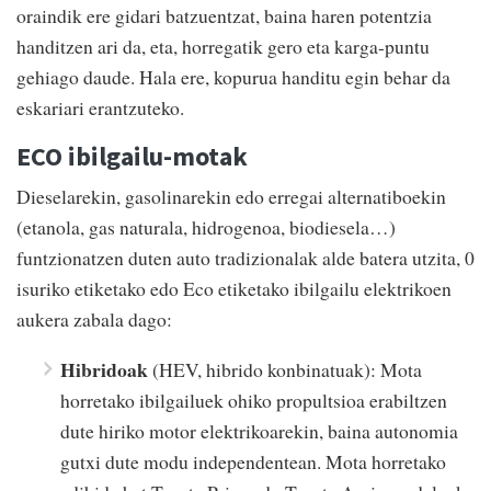
oraindik ere gidari batzuentzat, baina haren potentzia
handitzen ari da, eta, horregatik gero eta karga-puntu
gehiago daude. Hala ere, kopurua handitu egin behar da
eskariari erantzuteko.
ECO ibilgailu-motak
Dieselarekin, gasolinarekin edo erregai alternatiboekin
(etanola, gas naturala, hidrogenoa, biodiesela…)
funtzionatzen duten auto tradizionalak alde batera utzita, 0
isuriko etiketako edo Eco etiketako ibilgailu elektrikoen
aukera zabala dago:
Hibridoak
(HEV, hibrido konbinatuak): Mota
horretako ibilgailuek ohiko propultsioa erabiltzen
dute hiriko motor elektrikoarekin, baina autonomia
gutxi dute modu independentean. Mota horretako