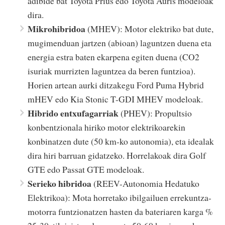
adibide bat Toyota Prius edo Toyota Auris modeloak
dira.
Mikrohibridoa
(MHEV): Motor elektriko bat dute,
mugimenduan jartzen (abioan) laguntzen duena eta
energia estra baten ekarpena egiten duena (CO2
isuriak murrizten laguntzea da beren funtzioa).
Horien artean aurki ditzakegu Ford Puma Hybrid
mHEV edo Kia Stonic T-GDI MHEV modeloak.
Hibrido entxufagarriak
(PHEV): Propultsio
konbentzionala hiriko motor elektrikoarekin
konbinatzen dute (50 km-ko autonomia), eta idealak
dira hiri barruan gidatzeko. Horrelakoak dira Golf
GTE edo Passat GTE modeloak.
Serieko hibridoa
(REEV-Autonomia Hedatuko
Elektrikoa): Mota horretako ibilgailuen errekuntza-
motorra funtzionatzen hasten da bateriaren karga %