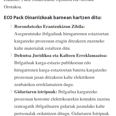
Orotakoa.
ECO Pack Oinarrizkoak barnean hartzen ditu:
Borondatezko Erantzukizun Zibila:
Aseguratutako ibilgailuak hirugarrenen estazioetan
kargatzeko prozesuan eragin ditzakeen zuzeneko
kalte materialak estaltzen ditu.
Defentsa Juridikoa eta Kalteen Erreklamazioa:
Ibilgailuak karga-estazio publikoetan edo
hirugarrenen karga-estazioetan bateria kargatzeko
prozesuan jasan ditzakeen kalte elektrikoen
zenbatekoa erreklamatzen dugu.
Gidariaren istripuak:
Ibilgailua kargatzeko
prozesuan korronte elektrikoarekin kontaktu zuzena
izateagatik ibilgailuaren gidariak jasandako kalte
pertsonalak ordaintzen ditugu. Gidariaren Istripuak