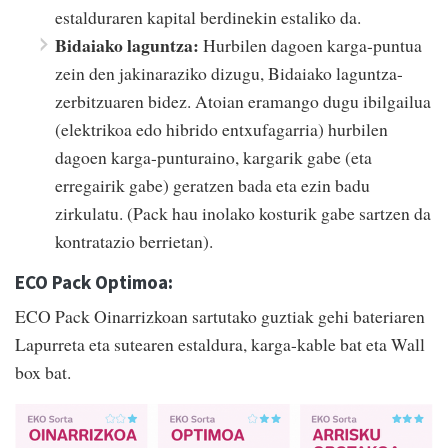
estalduraren kapital berdinekin estaliko da.
Bidaiako laguntza:
Hurbilen dagoen karga-puntua
zein den jakinaraziko dizugu, Bidaiako laguntza-
zerbitzuaren bidez. Atoian eramango dugu ibilgailua
(elektrikoa edo hibrido entxufagarria) hurbilen
dagoen karga-punturaino, kargarik gabe (eta
erregairik gabe) geratzen bada eta ezin badu
zirkulatu. (Pack hau inolako kosturik gabe sartzen da
kontratazio berrietan).
ECO Pack Optimoa:
ECO Pack Oinarrizkoan sartutako guztiak gehi bateriaren
Lapurreta eta sutearen estaldura, karga-kable bat eta Wall
box bat.