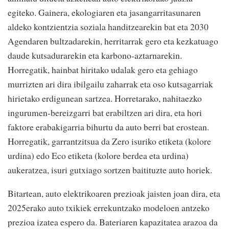
egiteko. Gainera, ekologiaren eta jasangarritasunaren
aldeko kontzientzia soziala handitzearekin bat eta 2030
Agendaren bultzadarekin, herritarrak gero eta kezkatuago
daude kutsadurarekin eta karbono-aztarnarekin.
Horregatik, hainbat hiritako udalak gero eta gehiago
murrizten ari dira ibilgailu zaharrak eta oso kutsagarriak
hirietako erdigunean sartzea. Horretarako, nahitaezko
ingurumen-bereizgarri bat erabiltzen ari dira, eta hori
faktore erabakigarria bihurtu da auto berri bat erostean.
Horregatik, garrantzitsua da Zero isuriko etiketa (kolore
urdina) edo Eco etiketa (kolore berdea eta urdina)
aukeratzea, isuri gutxiago sortzen baitituzte auto horiek.
Bitartean, auto elektrikoaren prezioak jaisten joan dira, eta
2025erako auto txikiek errekuntzako modeloen antzeko
prezioa izatea espero da. Bateriaren kapazitatea arazoa da