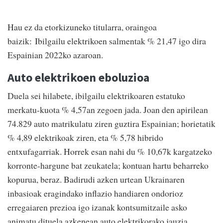
Hau ez da etorkizuneko titularra, oraingoa
baizik: Ibilgailu elektrikoen salmentak % 21,47 igo dira
Espainian 2022ko azaroan.
Auto elektrikoen eboluzioa
Duela sei hilabete, ibilgailu elektrikoaren estatuko
merkatu-kuota % 4,57an zegoen jada. Joan den apirilean
74.829 auto matrikulatu ziren guztira Espainian; horietatik
% 4,89 elektrikoak ziren, eta % 5,78 hibrido
entxufagarriak. Horrek esan nahi du % 10,67k kargatzeko
korronte-hargune bat zeukatela; kontuan hartu beharreko
kopurua, beraz. Badirudi azken urtean Ukrainaren
inbasioak eragindako inflazio handiaren ondorioz
erregaiaren prezioa igo izanak kontsumitzaile asko
animatu dituela azkenean auto elektrikorako jauzia