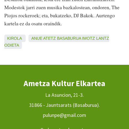
Modestok jarri zuen musika bazkalostean, ondoren, The
Piojos rockeroek; eta, bukatzeko, DJ Bakok. Aurtengo
kartela ez da osatu oraindik.
KIROLA
ANUE
ATETZ
BASABURUA
IMOTZ
LANTZ
ODIETA
Ametza Kultur Elkartea
La Asuncion, 21-3.
31866 - Jauntsarats (Basaburua).
pulunpe@gmail.com