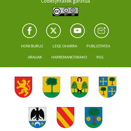
Codesyntaxek garatua
HONI BURUZ
LEGE OHARRA
PUBLIZITATEA
ARAUAK
HARREMANETARAKO
RSS