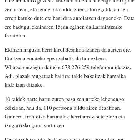
Ultzamaldeko gazteek antolatu zuten lehenengo aldiz joan
zen urtean, eta jende pila bildu zuen. Horregatik, aurten
errepikatuko dute eta hasi dira antolatzen dagoeneko. Data
ere badugu, ekainaren 15ean eginen da Larraintzarko
frontoian.
Ekimen nagusia herri kirol desafioa izanen da aurten ere.
Eta izena emateko epea zabalik da honezkero.
Whatsappez egin daiteke 678 276 259 telefonora idatziz.
Adi, plazak mugatuak baitira: talde bakoitzak hamaika
kide izan ditzake.
10 taldek parte hartu zuten pasa zen urteko lehenengo
edizioan, hau da, 110 pertsona bildu ziren desafioan.
Gainera, frontoiko harmailak herritarrez bete ziren eta
izugarrizko giroa sortu zen.
Desafioa bukatuta, festa ere izan zuten Larraintzarren.