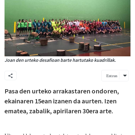
Joan den urteko desafioan barte hartutako kuadrillak.
Entzun
Pasa den urteko arrakastaren ondoren,
ekainaren 15ean izanen da aurten. Izen
ematea, zabalik, apirilaren 30era arte.