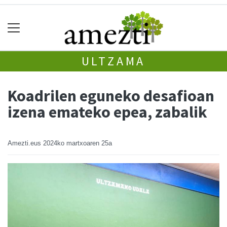
ULTZAMA
Koadrilen eguneko desafioan
izena emateko epea, zabalik
Amezti.eus
2024ko martxoaren 25a