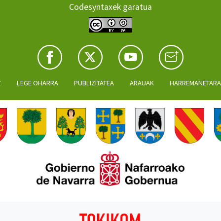
Codesyntaxek garatua
Z
LEGE OHARRA
PUBLIZITATEA
ARAUAK
HARREMANETAR