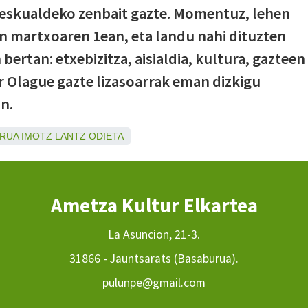
 eskualdeko zenbait gazte. Momentuz, lehen
en martxoaren 1ean, eta landu nahi dituzten
 bertan: etxebizitza, aisialdia, kultura, gazteen
ar Olague gazte lizasoarrak eman dizkigu
n.
RUA
IMOTZ
LANTZ
ODIETA
Ametza Kultur Elkartea
La Asuncion, 21-3.
31866 - Jauntsarats (Basaburua).
pulunpe@gmail.com