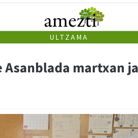
ULTZAMA
 Asanblada martxan j