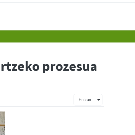
artzeko prozesua
Entzun