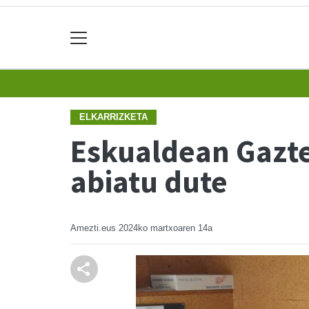
ELKARRIZKETA
Eskualdean Gazte
abiatu dute
Amezti.eus
2024ko martxoaren 14a