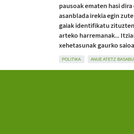
pausoak ematen hasi dira
asanblada irekia egin zut
gaiak identifikatu zituzten
arteko harremanak... Itzi
xehetasunak gaurko saioa
POLITIKA
ANUE
ATETZ
BASABU