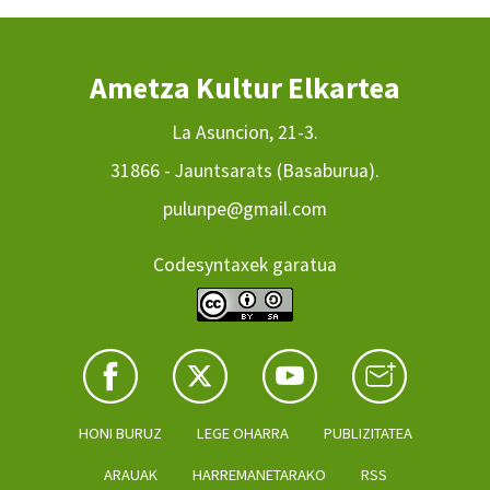
Ametza Kultur Elkartea
La Asuncion, 21-3.
31866 - Jauntsarats (Basaburua).
pulunpe@gmail.com
Codesyntaxek garatua
HONI BURUZ
LEGE OHARRA
PUBLIZITATEA
ARAUAK
HARREMANETARAKO
RSS