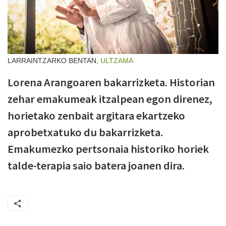
LARRAINTZARKO BENTAN,
ULTZAMA
Lorena Arangoaren bakarrizketa. Historian
zehar emakumeak itzalpean egon direnez,
horietako zenbait argitara ekartzeko
aprobetxatuko du bakarrizketa.
Emakumezko pertsonaia historiko horiek
talde-terapia saio batera joanen dira.