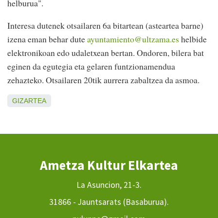
helburua".
Interesa dutenek otsailaren 6a bitartean (asteartea barne)
izena eman behar dute
ayuntamiento@ultzama.es
helbide
elektronikoan edo udaletxean bertan. Ondoren, bilera bat
eginen da egutegia eta gelaren funtzionamendua
zehazteko. Otsailaren 20tik aurrera zabaltzea da asmoa.
GIZARTEA
Ametza Kultur Elkartea
La Asuncion, 21-3.
31866 - Jauntsarats (Basaburua).