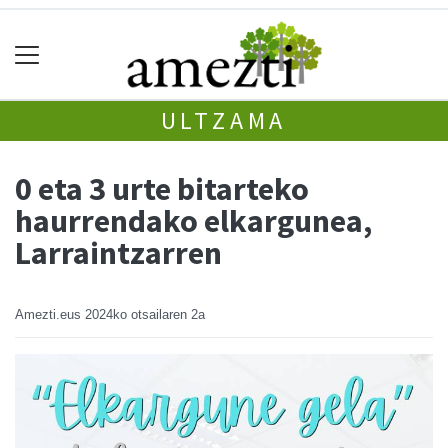
ULTZAMA
0 eta 3 urte bitarteko
haurrendako elkargunea,
Larraintzarren
Amezti.eus
2024ko otsailaren 2a