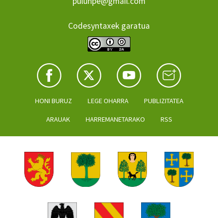
pulunpe@gmail.com
Codesyntaxek garatua
HONI BURUZ
LEGE OHARRA
PUBLIZITATEA
ARAUAK
HARREMANETARAKO
RSS