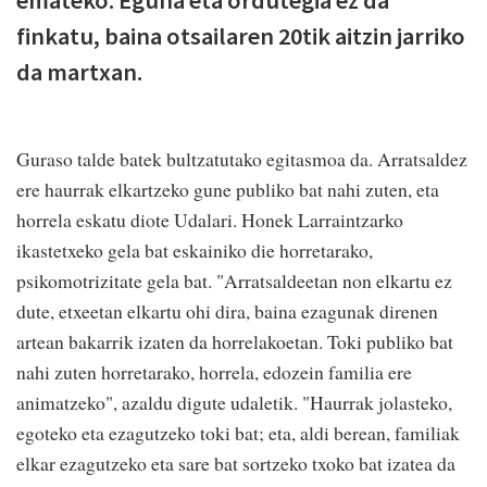
finkatu, baina otsailaren 20tik aitzin jarriko
da martxan.
Guraso talde batek bultzatutako egitasmoa da. Arratsaldez
ere haurrak elkartzeko gune publiko bat nahi zuten, eta
horrela eskatu diote Udalari. Honek Larraintzarko
ikastetxeko gela bat eskainiko die horretarako,
psikomotrizitate gela bat. "Arratsaldeetan non elkartu ez
dute, etxeetan elkartu ohi dira, baina ezagunak direnen
artean bakarrik izaten da horrelakoetan. Toki publiko bat
nahi zuten horretarako, horrela, edozein familia ere
animatzeko", azaldu digute udaletik. "Haurrak jolasteko,
egoteko eta ezagutzeko toki bat; eta, aldi berean, familiak
elkar ezagutzeko eta sare bat sortzeko txoko bat izatea da