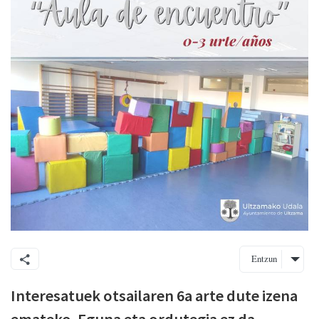
Entzun
Interesatuek otsailaren 6a arte dute izena
emateko. Eguna eta ordutegia ez da