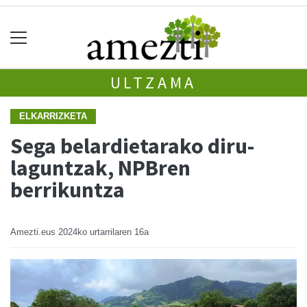
ULTZAMA
ELKARRIZKETA
Sega belardietarako diru-
laguntzak, NPBren
berrikuntza
Amezti.eus
2024ko urtarrilaren 16a