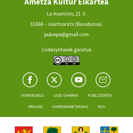
Ametza Kultur Elkartea
La Asuncion, 21-3.
31866 - Jauntsarats (Basaburua).
pulunpe@gmail.com
Codesyntaxek garatua
HONI BURUZ
LEGE OHARRA
PUBLIZITATEA
ARAUAK
HARREMANETARAKO
RSS