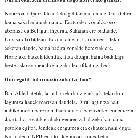
Nafarroako iparraldean leku gehienetan daude. Gutxi dira,
baina sakabanatuak daude. Esaterako, zonalde oso
aberatsa da Belagua ingurua. Sakanan ere badaude,
Urbasarako bidean, Baztan aldean, Larraunen... leku
askotan daude, baina badira zonalde bereziak ere.
Horietako batzuk identifikatuta ditugu, baina badakigu
beste asko egonen direla guk identifikatu gabeak.
Horregatik informazio zabaltze hau?
Bai. Alde batetik, larre horiek dituztenek jakiteko diru-
laguntza hauek martxan daudela. Diru-laguntza hau
nahiko modu berezian diseinatu da, berritzailea eta berezia
da, eta horregatik erabaki genuen zabaltzeko kanpaina
potoloa egitea. Jendeak ezagutzea eta eskatzea nahi dugu.
Normalean, NPBren diru-laguntzak kudeaketan