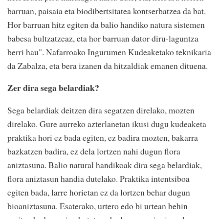
barruan, paisaia eta biodibertsitatea kontserbatzea da bat.
Hor barruan hitz egiten da balio handiko natura sistemen
babesa bultzatzeaz, eta hor barruan dator diru-laguntza
berri hau". Nafarroako Ingurumen Kudeaketako teknikaria
da Zabalza, eta bera izanen da hitzaldiak emanen dituena.
Zer dira sega belardiak?
Sega belardiak deitzen dira segatzen direlako, mozten
direlako. Gure aurreko azterlanetan ikusi dugu kudeaketa
praktika hori ez bada egiten, ez badira mozten, bakarra
bazkatzen badira, ez dela lortzen nahi dugun flora
aniztasuna. Balio natural handikoak dira sega belardiak,
flora aniztasun handia dutelako. Praktika intentsiboa
egiten bada, larre horietan ez da lortzen behar dugun
bioaniztasuna. Esaterako, urtero edo bi urtean behin