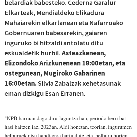
belardiak babesteko. Cederna Garalur
Elkarteak, Mendialdeko Elikadura
Mahaiarekin elkarlanean eta Nafarroako
Gobernuaren babesarekin, gaiaren
inguruko bi hitzaldi antolatu ditu
eskualdetik hurbil.
Asteazkenean,
Elizondoko Arizkunenean 18:00etan, eta
ostegunean, Mugiroko Gabarinen
16:00etan.
Silvia Zabalzak xehetasunak
eman dizkigu Esan Erranen.
"NPB barruan dago diru-laguntza hau, periodo berri bat
hasi baitzen iaz, 2023an. Aldi honetan, teorian, ingurumen
helburuek pisu handiagoa hartu dute, eta, helburu horien