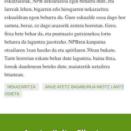
eskatzaileak, NPB deklarazioa egin beharra dute, eta
larreak lehen, bigarren edo hirugarren nekazaritza
eskualdean egon beharra du. Gure eskualde osoa dago hor
sartuta, beraz, ez dago arazorik zentzu horretan. Gero,
fitxa bete behar da, eta puntuazio gutxienekoa lortu
beharra da laguntza jasotzeko. NPBren kanpaina
otsailaren 1ean hasiko da eta apirilaren 30ean bukatu.
Tarte horretan eskatu behar dute laguntza, baina fitxa,
loreak daudenean beteko dute, maiatzetik uztailera
bitartean.
NEKAZARITZA
ANUE
ATETZ
BASABURUA
IMOTZ
LANTZ
ODIETA