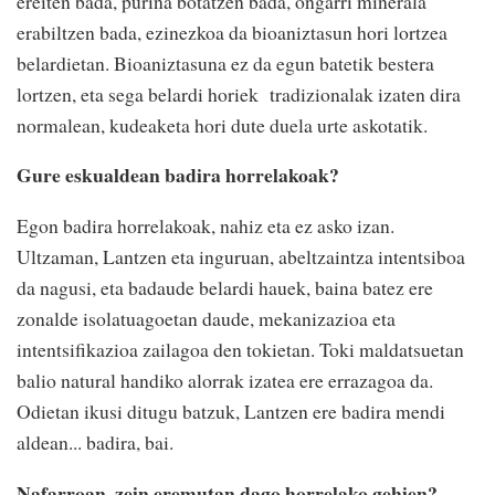
ereiten bada, purina botatzen bada, ongarri minerala
erabiltzen bada, ezinezkoa da bioaniztasun hori lortzea
belardietan. Bioaniztasuna ez da egun batetik bestera
lortzen, eta sega belardi horiek tradizionalak izaten dira
normalean, kudeaketa hori dute duela urte askotatik.
Gure eskualdean badira horrelakoak?
Egon badira horrelakoak, nahiz eta ez asko izan.
Ultzaman, Lantzen eta inguruan, abeltzaintza intentsiboa
da nagusi, eta badaude belardi hauek, baina batez ere
zonalde isolatuagoetan daude, mekanizazioa eta
intentsifikazioa zailagoa den tokietan. Toki maldatsuetan
balio natural handiko alorrak izatea ere errazagoa da.
Odietan ikusi ditugu batzuk, Lantzen ere badira mendi
aldean... badira, bai.
Nafarroan, zein eremutan dago horrelako gehien?