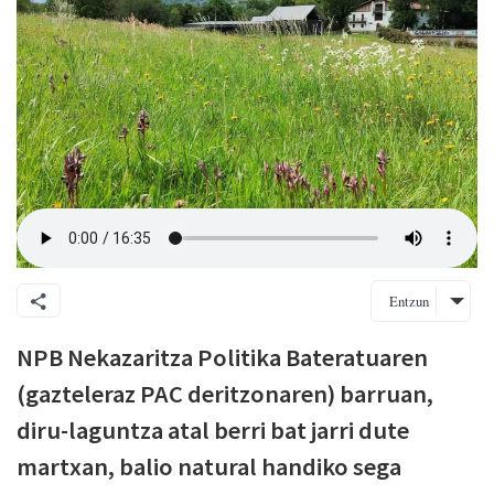
Entzun
NPB Nekazaritza Politika Bateratuaren
(gazteleraz PAC deritzonaren) barruan,
diru-laguntza atal berri bat jarri dute
martxan, balio natural handiko sega