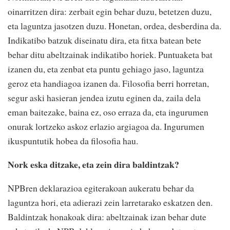
oinarritzen dira: zerbait egin behar duzu, betetzen duzu,
eta laguntza jasotzen duzu. Honetan, ordea, desberdina da.
Indikatibo batzuk diseinatu dira, eta fitxa batean bete
behar ditu abeltzainak indikatibo horiek. Puntuaketa bat
izanen du, eta zenbat eta puntu gehiago jaso, laguntza
geroz eta handiagoa izanen da. Filosofia berri horretan,
segur aski hasieran jendea izutu eginen da, zaila dela
eman baitezake, baina ez, oso erraza da, eta ingurumen
onurak lortzeko askoz erlazio argiagoa da. Ingurumen
ikuspuntutik hobea da filosofia hau.
Nork eska ditzake, eta zein dira baldintzak?
NPBren deklarazioa egiterakoan aukeratu behar da
laguntza hori, eta adierazi zein larretarako eskatzen den.
Baldintzak honakoak dira: abeltzainak izan behar dute