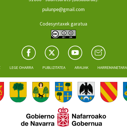
pulunpe@gmail.com
Codesyntaxek garatua
Z
LEGE OHARRA
PUBLIZITATEA
ARAUAK
HARREMANETAR