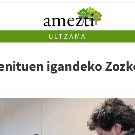
ULTZAMA
genituen igandeko Zoz