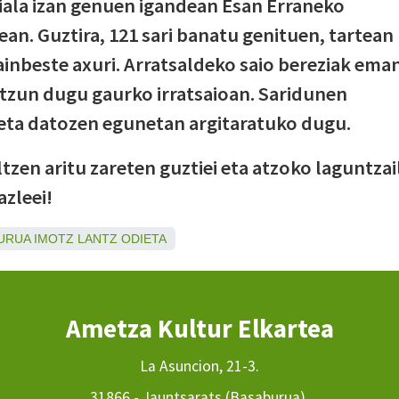
ala izan genuen igandean Esan Erraneko
an. Guztira, 121 sari banatu genituen, tartean
hainbeste axuri. Arratsaldeko saio bereziak ema
tzun dugu gaurko irratsaioan. Saridunen
 eta datozen egunetan argitaratuko dugu.
ltzen aritu zareten guztiei eta atzoko laguntzai
azleei!
URUA
IMOTZ
LANTZ
ODIETA
Ametza Kultur Elkartea
La Asuncion, 21-3.
31866 - Jauntsarats (Basaburua).