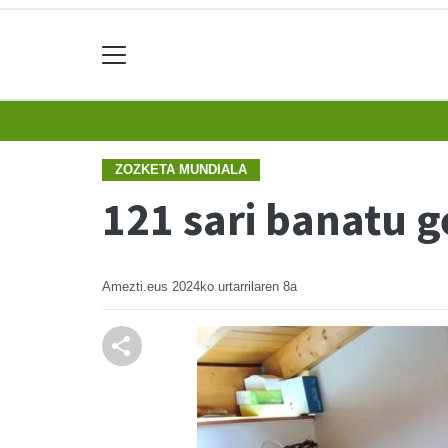
ZOZKETA MUNDIALA
121 sari banatu 
Amezti.eus
2024ko urtarrilaren 8a