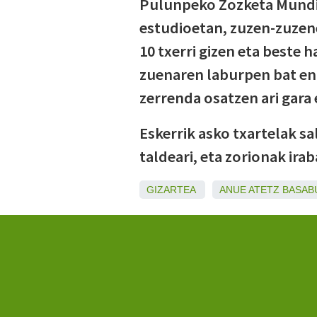
Pulunpeko Zozketa Mundi
estudioetan, zuzen-zuzene
10 txerri gizen eta beste 
zuenaren laburpen bat en
zerrenda osatzen ari gara
Eskerrik asko txartelak sa
taldeari, eta zorionak irab
GIZARTEA
ANUE
ATETZ
BASAB