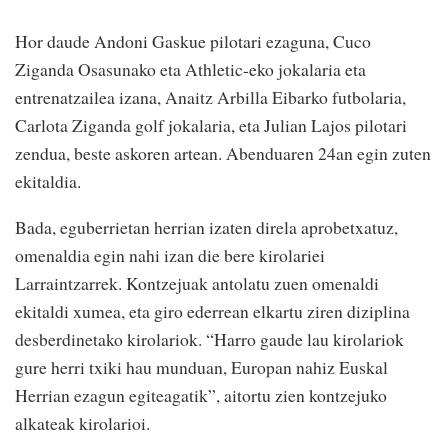
Hor daude Andoni Gaskue pilotari ezaguna, Cuco
Ziganda Osasunako eta Athletic-eko jokalaria eta
entrenatzailea izana, Anaitz Arbilla Eibarko futbolaria,
Carlota Ziganda golf jokalaria, eta Julian Lajos pilotari
zendua, beste askoren artean. Abenduaren 24an egin zuten
ekitaldia.
Bada, eguberrietan herrian izaten direla aprobetxatuz,
omenaldia egin nahi izan die bere kirolariei
Larraintzarrek. Kontzejuak antolatu zuen omenaldi
ekitaldi xumea, eta giro ederrean elkartu ziren diziplina
desberdinetako kirolariok. “Harro gaude lau kirolariok
gure herri txiki hau munduan, Europan nahiz Euskal
Herrian ezagun egiteagatik”, aitortu zien kontzejuko
alkateak kirolarioi.