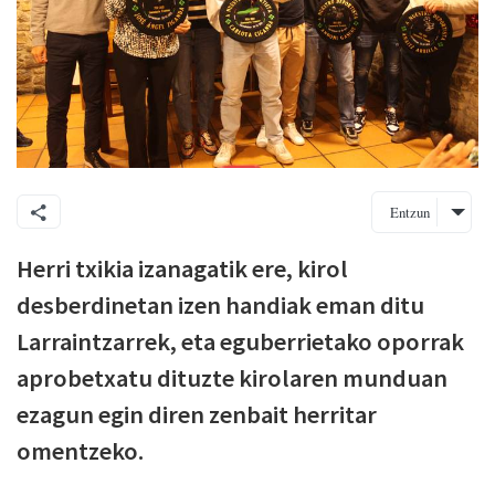
Entzun
Herri txikia izanagatik ere, kirol
desberdinetan izen handiak eman ditu
Larraintzarrek, eta eguberrietako oporrak
aprobetxatu dituzte kirolaren munduan
ezagun egin diren zenbait herritar
omentzeko.