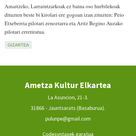
Amaitzeko, Larraintzarkoak ez baina oso hurbilekoak
dituzten beste bi kirolari ere gogoan izan zituzten: Peio
Etxeberria pilotari zenoztarra eta Aritz Begino Auzako
pilotari erretiratua.
GIZARTEA
Ametza Kultur Elkartea
La Asuncion, 21-3.
31866 - Jauntsarats (Basaburua).
pulunpe@gmail.com
Codesyntaxek garatua