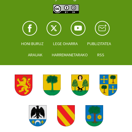
HONI BURUZ
LEGE OHARRA
PUBLIZITATEA
ARAUAK
HARREMANETARAKO
RSS