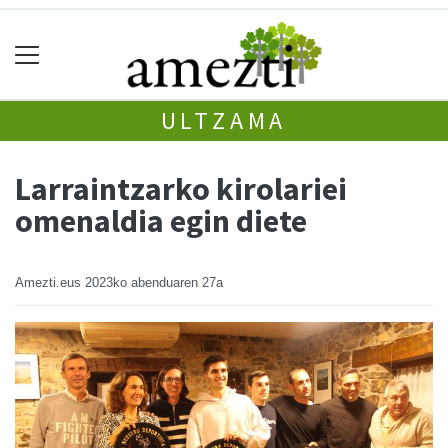
ULTZAMA
Larraintzarko kirolariei
omenaldia egin diete
Amezti.eus
2023ko abenduaren 27a