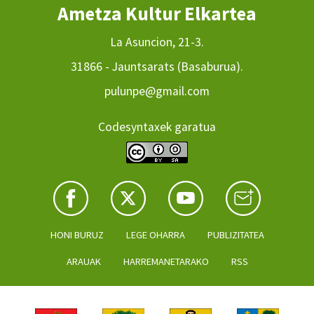
Ametza Kultur Elkartea
La Asuncion, 21-3.
31866 - Jauntsarats (Basaburua).
pulunpe@gmail.com
Codesyntaxek garatua
HONI BURUZ
LEGE OHARRA
PUBLIZITATEA
ARAUAK
HARREMANETARAKO
RSS