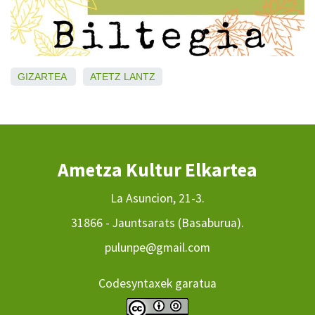
GIZARTEA
ATETZ
LANTZ
Ametza Kultur Elkartea
La Asuncion, 21-3.
31866 - Jauntsarats (Basaburua).
pulunpe@gmail.com
Codesyntaxek garatua