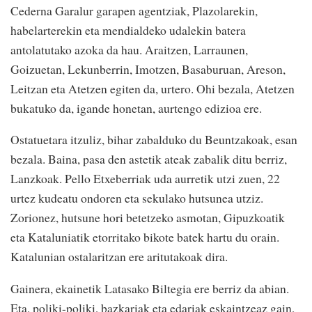
Cederna Garalur garapen agentziak, Plazolarekin,
habelarterekin eta mendialdeko udalekin batera
antolatutako azoka da hau. Araitzen, Larraunen,
Goizuetan, Lekunberrin, Imotzen, Basaburuan, Areson,
Leitzan eta Atetzen egiten da, urtero. Ohi bezala, Atetzen
bukatuko da, igande honetan, aurtengo edizioa ere.
Ostatuetara itzuliz, bihar zabalduko du Beuntzakoak, esan
bezala. Baina, pasa den astetik ateak zabalik ditu berriz,
Lanzkoak. Pello Etxeberriak uda aurretik utzi zuen, 22
urtez kudeatu ondoren eta sekulako hutsunea utziz.
Zorionez, hutsune hori betetzeko asmotan, Gipuzkoatik
eta Kataluniatik etorritako bikote batek hartu du orain.
Katalunian ostalaritzan ere aritutakoak dira.
Gainera, ekainetik Latasako Biltegia ere berriz da abian.
Eta, poliki-poliki, bazkariak eta edariak eskaintzeaz gain,