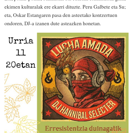
ekimen kulturalak ere ekarri dituzte. Peru Galbete eta Su;
eta, Oskar Estangaren pasa den asteetako kontzertuen
ondoren, DJ-a izanen dute asteazken honetan.