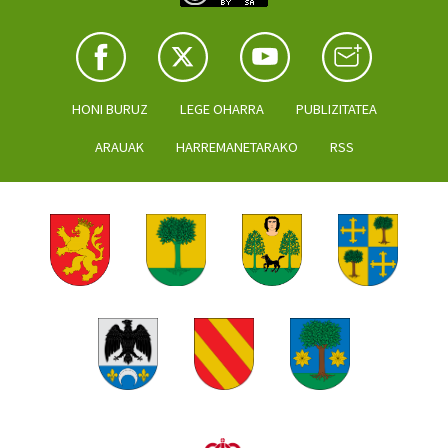
HONI BURUZ
LEGE OHARRA
PUBLIZITATEA
ARAUAK
HARREMANETARAKO
RSS