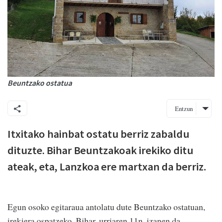
Beuntzako ostatua
Entzun
Itxitako hainbat ostatu berriz zabaldu
dituzte. Bihar Beuntzakoak irekiko ditu
ateak, eta, Lanzkoa ere martxan da berriz.
Egun osoko egitaraua antolatu dute Beuntzako ostatuan,
irekiera ospatzeko. Bihar, urriaren 11n, izanen da