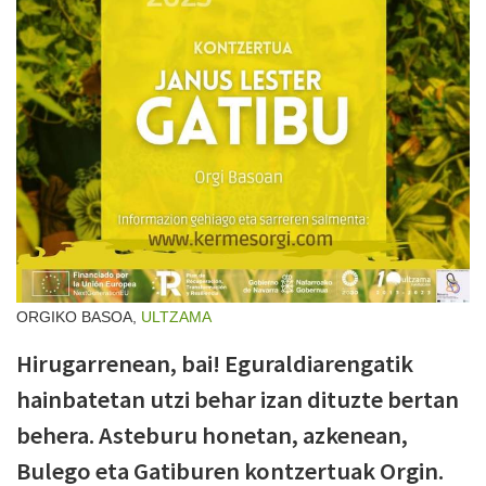
ORGIKO BASOA,
ULTZAMA
Hirugarrenean, bai! Eguraldiarengatik
hainbatetan utzi behar izan dituzte bertan
behera. Asteburu honetan, azkenean,
Bulego eta Gatiburen kontzertuak Orgin.