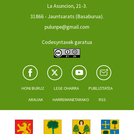
La Asuncion, 21-3.
31866 - Jauntsarats (Basaburua).
pulunpe@gmail.com
Codesyntaxek garatua
HONI BURUZ
LEGE OHARRA
PUBLIZITATEA
ARAUAK
HARREMANETARAKO
RSS