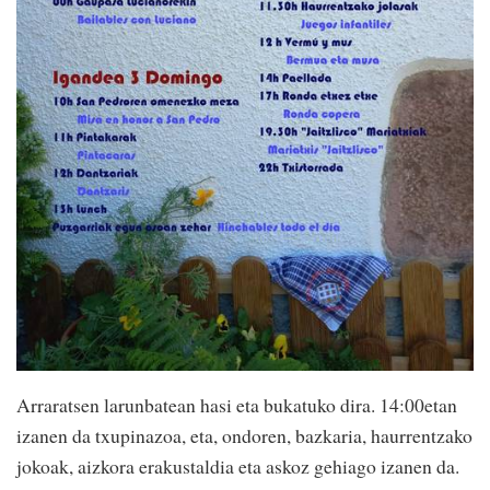
Arraratsen larunbatean hasi eta bukatuko dira. 14:00etan
izanen da txupinazoa, eta, ondoren, bazkaria, haurrentzako
jokoak, aizkora erakustaldia eta askoz gehiago izanen da.