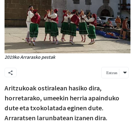
2019ko Arrarasko pestak
Entzun
Aritzukoak ostiralean hasiko dira,
horretarako, umeekin herria apainduko
dute eta txokolatada eginen dute.
Arraratsen larunbatean izanen dira.