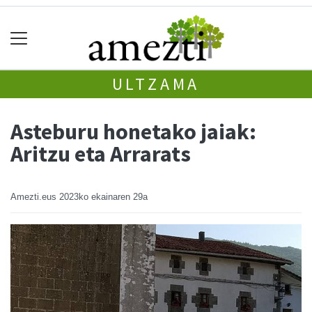
ULTZAMA
Asteburu honetako jaiak:
Aritzu eta Arrarats
Amezti.eus
2023ko ekainaren 29a