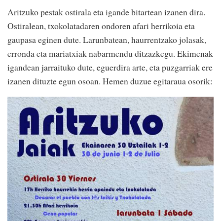
Aritzuko pestak ostirala eta igande bitartean izanen dira.
Ostiralean, txokolatadaren ondoren afari herrikoia eta
gaupasa eginen dute. Larunbatean, haurrentzako jolasak,
erronda eta mariatxiak nabarmendu ditzazkegu. Ekimenak
igandean jarraituko dute, eguerdira arte, eta puzgarriak ere
izanen dituzte egun osoan. Hemen duzue egitaraua osorik: