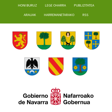
HONI BURUZ
LEGE OHARRA
PUBLIZITATEA
ARAUAK
HARREMANETARAKO
RSS