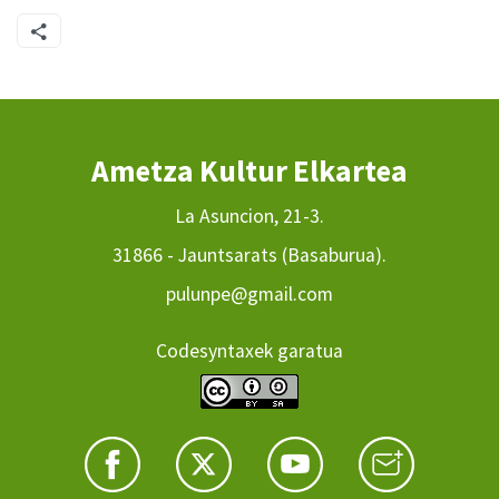
Ametza Kultur Elkartea
La Asuncion, 21-3.
31866 - Jauntsarats (Basaburua).
pulunpe@gmail.com
Codesyntaxek garatua