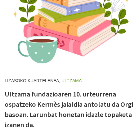
LIZASOKO KUARTELENEA,
ULTZAMA
Ultzama fundazioaren 10. urteurrena
ospatzeko Kermès jaialdia antolatu da Orgi
basoan. Larunbat honetan idazle topaketa
izanen da.