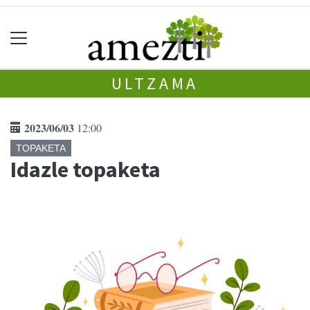
ULTZAMA
2023/06/03
12:00
TOPAKETA
Idazle topaketa