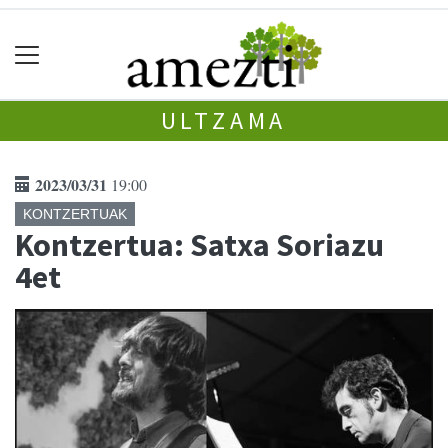
ULTZAMA
2023/03/31
19:00
KONTZERTUAK
Kontzertua: Satxa Soriazu
4et