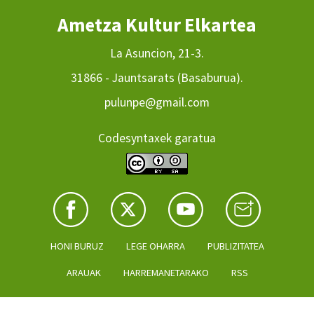
Ametza Kultur Elkartea
La Asuncion, 21-3.
31866 - Jauntsarats (Basaburua).
pulunpe@gmail.com
Codesyntaxek garatua
HONI BURUZ
LEGE OHARRA
PUBLIZITATEA
ARAUAK
HARREMANETARAKO
RSS