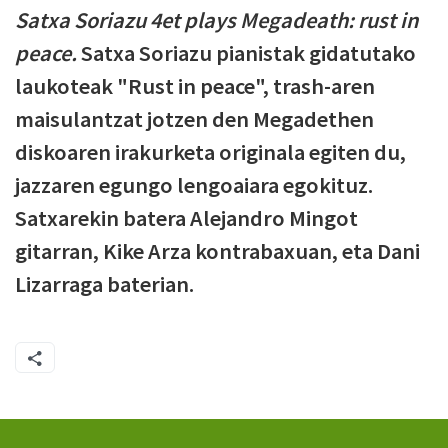
Satxa Soriazu 4et plays Megadeath: rust in
peace.
Satxa Soriazu pianistak gidatutako
laukoteak "Rust in peace", trash-aren
maisulantzat jotzen den Megadethen
diskoaren irakurketa originala egiten du,
jazzaren egungo lengoaiara egokituz.
Satxarekin batera Alejandro Mingot
gitarran, Kike Arza kontrabaxuan, eta Dani
Lizarraga baterian.