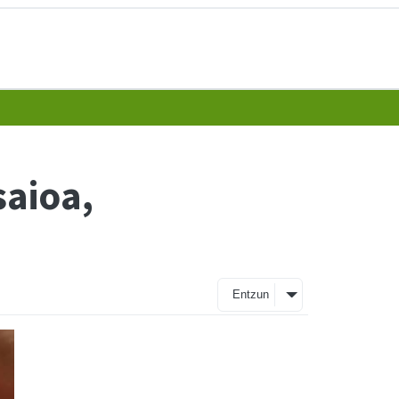
saioa,
Entzun