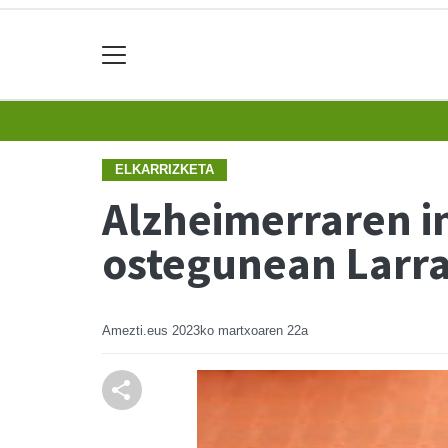
ELKARRIZKETA
Alzheimerraren i
ostegunean Larra
Amezti.eus
2023ko martxoaren 22a