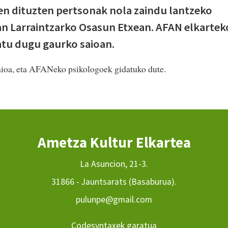
en dituzten pertsonak nola zaindu lantzeko
an Larraintzarko Osasun Etxean. AFAN elkartek
atu dugu gaurko saioan.
aioa, eta AFANeko psikologoek gidatuko dute.
Ametza Kultur Elkartea
La Asuncion, 21-3.
31866 - Jauntsarats (Basaburua).
pulunpe@gmail.com
Codesyntaxek garatua