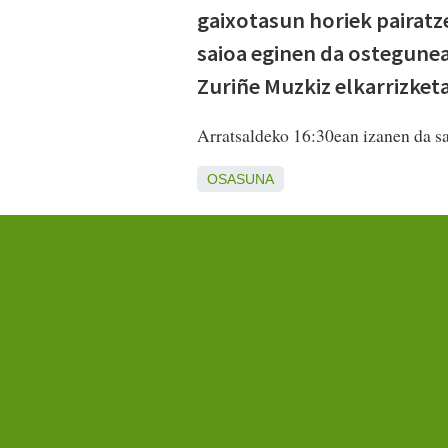
gaixotasun horiek pairatz
saioa eginen da ostegune
Zuriñe Muzkiz elkarrizket
Arratsaldeko 16:30ean izanen da s
OSASUNA