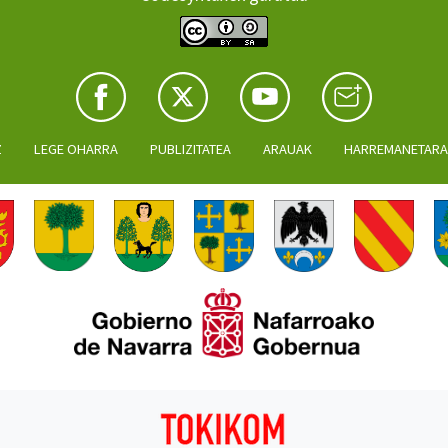
Z
LEGE OHARRA
PUBLIZITATEA
ARAUAK
HARREMANETAR