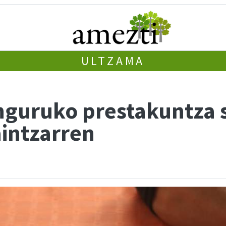
ULTZAMA
nguruko prestakuntza 
intzarren