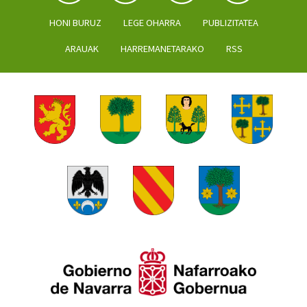
HONI BURUZ
LEGE OHARRA
PUBLIZITATEA
ARAUAK
HARREMANETARAKO
RSS