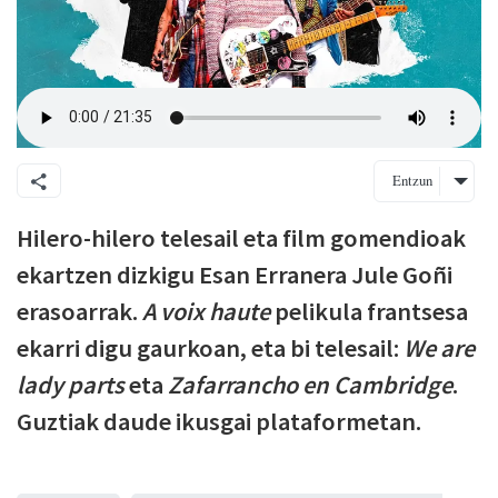
Entzun
Hilero-hilero telesail eta film gomendioak
ekartzen dizkigu Esan Erranera Jule Goñi
erasoarrak.
A voix haute
pelikula frantsesa
ekarri digu gaurkoan, eta bi telesail:
We are
lady parts
eta
Zafarrancho en Cambridge
.
Guztiak daude ikusgai plataformetan.