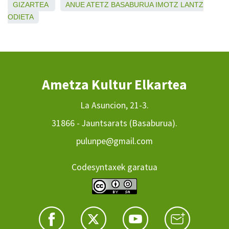
GIZARTEA
ANUE
ATETZ
BASABURUA
IMOTZ
LANTZ
ODIETA
Ametza Kultur Elkartea
La Asuncion, 21-3.
31866 - Jauntsarats (Basaburua).
pulunpe@gmail.com
Codesyntaxek garatua