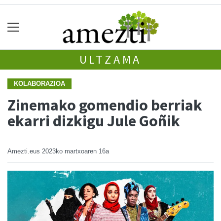
ULTZAMA
KOLABORAZIOA
Zinemako gomendio berriak
ekarri dizkigu Jule Goñik
Amezti.eus
2023ko martxoaren 16a