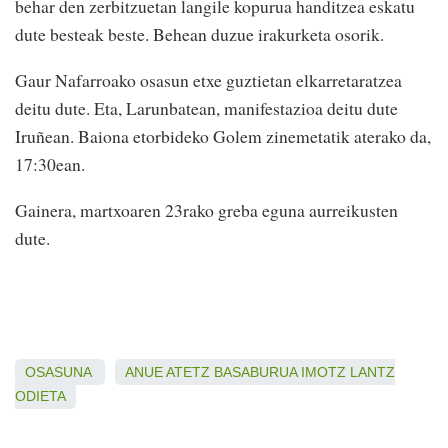
behar den zerbitzuetan langile kopurua handitzea eskatu
dute besteak beste. Behean duzue irakurketa osorik.
Gaur Nafarroako osasun etxe guztietan elkarretaratzea
deitu dute. Eta, Larunbatean, manifestazioa deitu dute
Iruñean. Baiona etorbideko Golem zinemetatik aterako da,
17:30ean.
Gainera, martxoaren 23rako greba eguna aurreikusten
dute.
OSASUNA
ANUE
ATETZ
BASABURUA
IMOTZ
LANTZ
ODIETA