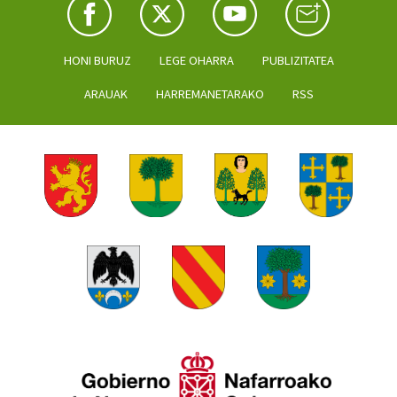
HONI BURUZ
LEGE OHARRA
PUBLIZITATEA
ARAUAK
HARREMANETARAKO
RSS