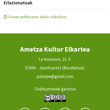
Erlazionatuak
Osasun publkioaren aldeko irakurketa
Ametza Kultur Elkartea
La Asuncion, 21-3.
31866 - Jauntsarats (Basaburua).
pulunpe@gmail.com
Codesyntaxek garatua