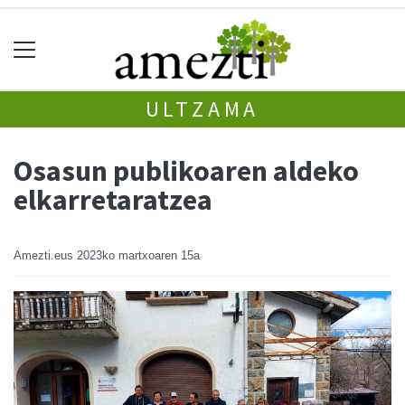
ULTZAMA
Osasun publikoaren aldeko
elkarretaratzea
Amezti.eus
2023ko martxoaren 15a