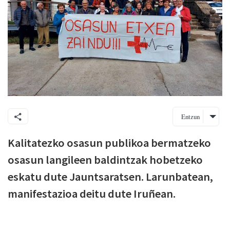
Entzun
Kalitatezko osasun publikoa bermatzeko
osasun langileen baldintzak hobetzeko
eskatu dute Jauntsaratsen. Larunbatean,
manifestazioa deitu dute Iruñean.