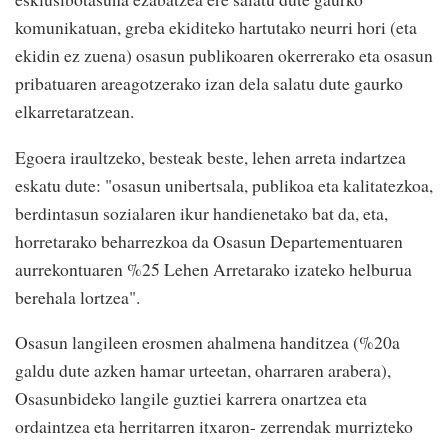
komunikatuan, greba ekiditeko hartutako neurri hori (eta
ekidin ez zuena) osasun publikoaren okerrerako eta osasun
pribatuaren areagotzerako izan dela salatu dute gaurko
elkarretaratzean.
Egoera iraultzeko, besteak beste, lehen arreta indartzea
eskatu dute: "osasun unibertsala, publikoa eta kalitatezkoa,
berdintasun sozialaren ikur handienetako bat da, eta,
horretarako beharrezkoa da Osasun Departementuaren
aurrekontuaren %25 Lehen Arretarako izateko helburua
berehala lortzea".
Osasun langileen erosmen ahalmena handitzea (%20a
galdu dute azken hamar urteetan, oharraren arabera),
Osasunbideko langile guztiei karrera onartzea eta
ordaintzea eta herritarren itxaron- zerrendak murrizteko