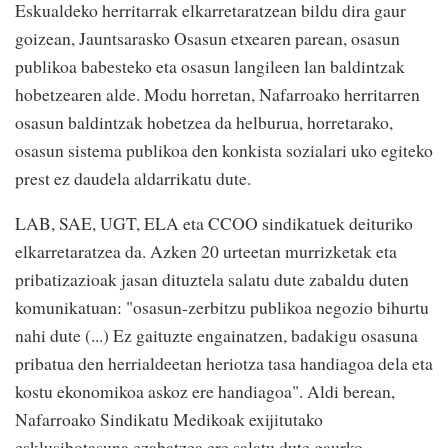
Eskualdeko herritarrak elkarretaratzean bildu dira gaur
goizean, Jauntsarasko Osasun etxearen parean, osasun
publikoa babesteko eta osasun langileen lan baldintzak
hobetzearen alde. Modu horretan, Nafarroako herritarren
osasun baldintzak hobetzea da helburua, horretarako,
osasun sistema publikoa den konkista sozialari uko egiteko
prest ez daudela aldarrikatu dute.
LAB, SAE, UGT, ELA eta CCOO sindikatuek deituriko
elkarretaratzea da. Azken 20 urteetan murrizketak eta
pribatizazioak jasan dituztela salatu dute zabaldu duten
komunikatuan: "osasun-zerbitzu publikoa negozio bihurtu
nahi dute (...) Ez gaituzte engainatzen, badakigu osasuna
pribatua den herrialdeetan heriotza tasa handiagoa dela eta
kostu ekonomikoa askoz ere handiagoa". Aldi berean,
Nafarroako Sindikatu Medikoak exijitutako
esklusibotasuna ezabatzea ere salatu dute gaurko