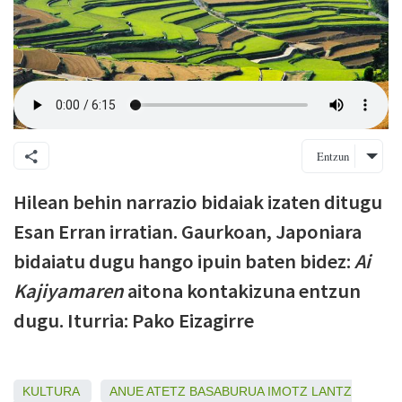
Entzun
Hilean behin narrazio bidaiak izaten ditugu
Esan Erran irratian. Gaurkoan, Japoniara
bidaiatu dugu hango ipuin baten bidez:
Ai
Kajiyamaren
aitona kontakizuna entzun
dugu. Iturria: Pako Eizagirre
KULTURA
ANUE
ATETZ
BASABURUA
IMOTZ
LANTZ