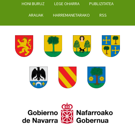
HONI BURUZ
LEGE OHARRA
PUBLIZITATEA
ARAUAK
HARREMANETARAKO
RSS