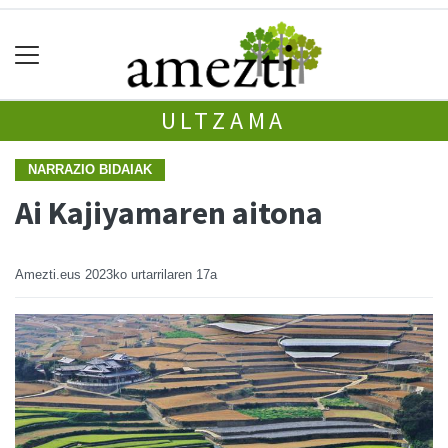
ULTZAMA
NARRAZIO BIDAIAK
Ai Kajiyamaren aitona
Amezti.eus
2023ko urtarrilaren 17a