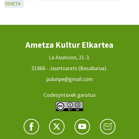
ODIETA
Ametza Kultur Elkartea
La Asuncion, 21-3.
31866 - Jauntsarats (Basaburua).
pulunpe@gmail.com
Codesyntaxek garatua