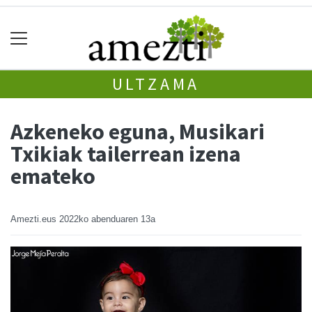
ULTZAMA
Azkeneko eguna, Musikari
Txikiak tailerrean izena
emateko
Amezti.eus
2022ko abenduaren 13a