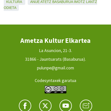
KULTURA
ANUE
ATETZ
BASABURUA
IMOTZ
LANTZ
ODIETA
Ametza Kultur Elkartea
La Asuncion, 21-3.
31866 - Jauntsarats (Basaburua).
pulunpe@gmail.com
Codesyntaxek garatua