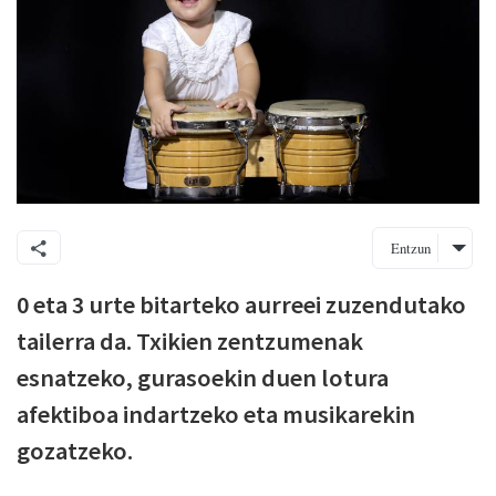
Entzun
0 eta 3 urte bitarteko aurreei zuzendutako
tailerra da. Txikien zentzumenak
esnatzeko, gurasoekin duen lotura
afektiboa indartzeko eta musikarekin
gozatzeko.