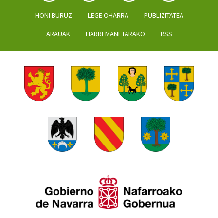
HONI BURUZ
LEGE OHARRA
PUBLIZITATEA
ARAUAK
HARREMANETARAKO
RSS