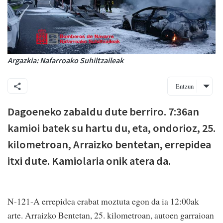
Argazkia: Nafarroako Suhiltzaileak
Entzun
Dagoeneko zabaldu dute berriro. 7:36an
kamioi batek su hartu du, eta, ondorioz, 25.
kilometroan, Arraizko bentetan, errepidea
itxi dute. Kamiolaria onik atera da.
N-121-A errepidea erabat moztuta egon da ia 12:00ak
arte. Arraizko Bentetan, 25. kilometroan, autoen garraioan