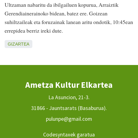
Ultzaman nabaritu da ibilgailuen kopurua, Arraiztik
Gerendiainerainoko bidean, batez ere. Goizean
suhiltzaileak eta foruzainak lanean aritu ondotik, 10:45ean
errepidea berriz ireki dute.
GIZARTEA
Ametza Kultur Elkartea
La Asuncion, 21-3.
31866 - Jauntsarats (Basaburua).
pulunpe@gmail.com
Codesyntaxek garatua