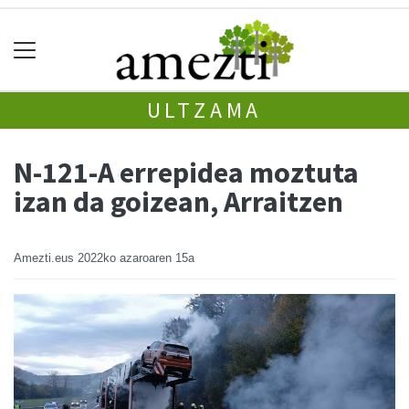
ULTZAMA
N-121-A errepidea moztuta
izan da goizean, Arraitzen
Amezti.eus
2022ko azaroaren 15a