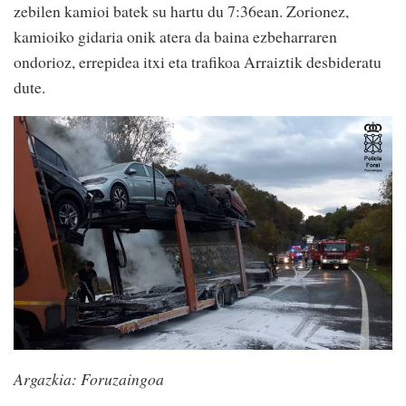
zebilen kamioi batek su hartu du 7:36ean. Zorionez,
kamioiko gidaria onik atera da baina ezbeharraren
ondorioz, errepidea itxi eta trafikoa Arraiztik desbideratu
dute.
Argazkia: Foruzaingoa