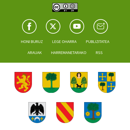
HONI BURUZ
LEGE OHARRA
PUBLIZITATEA
ARAUAK
HARREMANETARAKO
RSS