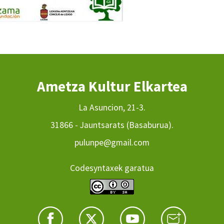
Ametza Kultur Elkartea
La Asuncion, 21-3.
31866 - Jauntsarats (Basaburua).
pulunpe@gmail.com
Codesyntaxek garatua