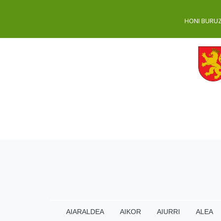
HONI BURU
AIARALDEA
AIKOR
AIURRI
ALEA