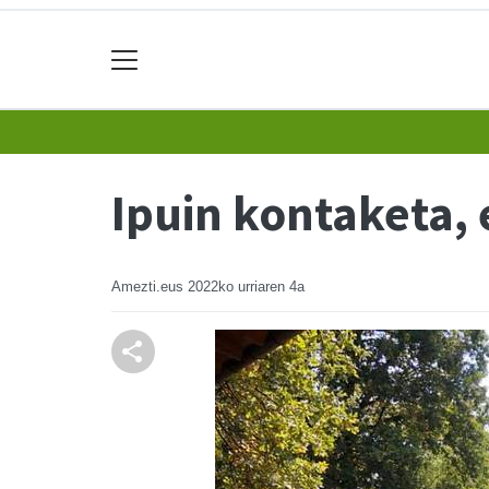
Ipuin kontaketa,
Amezti.eus
2022ko urriaren 4a