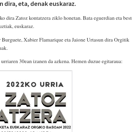
 dira, eta, denak euskaraz.
ko dira Zatoz kontatzera ziklo honetan. Bata eguerdian eta bes
uztiak, euskaraz.
 Burguete, Xabier Flamarique eta Jaione Urtasun dira Orgitik
uak.
a, urriaren 30ean izanen da azkena. Hemen duzue egitaraua: