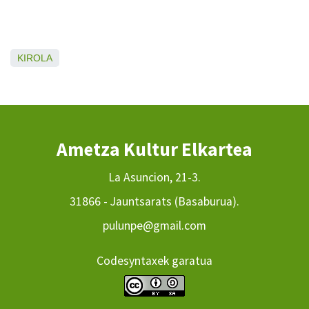
KIROLA
Ametza Kultur Elkartea
La Asuncion, 21-3.
31866 - Jauntsarats (Basaburua).
pulunpe@gmail.com
Codesyntaxek garatua