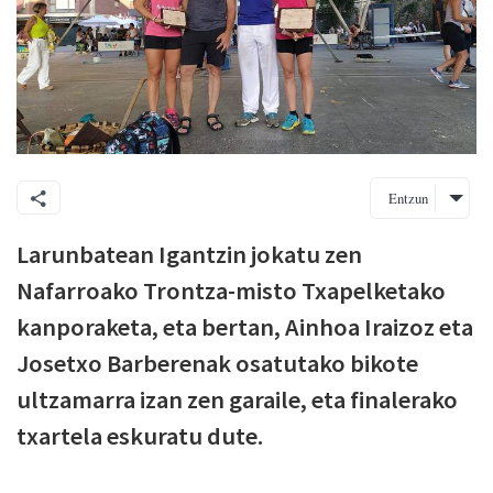
Entzun
Larunbatean Igantzin jokatu zen
Nafarroako Trontza-misto Txapelketako
kanporaketa, eta bertan, Ainhoa Iraizoz eta
Josetxo Barberenak osatutako bikote
ultzamarra izan zen garaile, eta finalerako
txartela eskuratu dute.