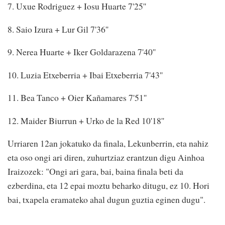
7. Uxue Rodriguez + Iosu Huarte 7'25''
8. Saio Izura + Lur Gil 7'36''
9. Nerea Huarte + Iker Goldarazena 7'40''
10. Luzia Etxeberria + Ibai Etxeberria 7'43''
11. Bea Tanco + Oier Kañamares 7'51''
12. Maider Biurrun + Urko de la Red 10'18''
Urriaren 12an jokatuko da finala, Lekunberrin, eta nahiz
eta oso ongi ari diren, zuhurtziaz erantzun digu Ainhoa
Iraizozek: "Ongi ari gara, bai, baina finala beti da
ezberdina, eta 12 epai moztu beharko ditugu, ez 10. Hori
bai, txapela eramateko ahal dugun guztia eginen dugu".