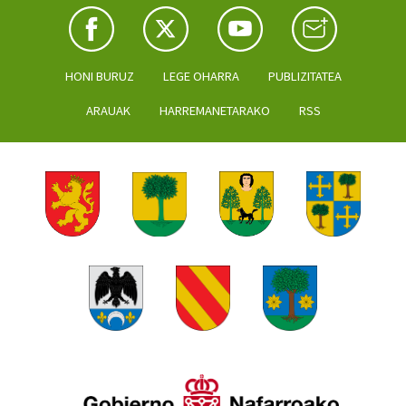
HONI BURUZ
LEGE OHARRA
PUBLIZITATEA
ARAUAK
HARREMANETARAKO
RSS