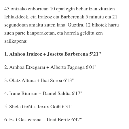
45 ontzako enborrean 10 epai egin behar izan zituzten
lehiakideek, eta Iraizoz eta Barberenak 5 minutu eta 21
segundotan amaitu zuten lana. Guztira, 12 bikotek hartu
zuen parte kanporaketan, eta horrela gelditu zen
sailkapena:
1. Ainhoa Iraizoz + Josetxo Barberena 5'21''
2. Ainhoa Etxegarai + Alberto Fagoaga 6'01''
3. Olatz Altuna + Ibai Soroa 6'13''
4. Irune Biurrun + Daniel Saldia 6'17''
5. Shela Goñi + Jexux Goñi 6'31''
6. Esti Gastearena + Unai Bertiz 6'47''