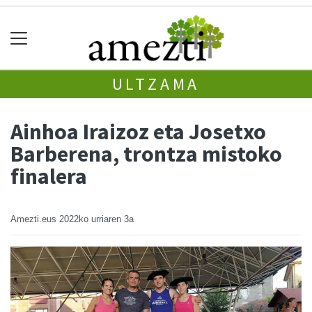
ULTZAMA
Ainhoa Iraizoz eta Josetxo
Barberena, trontza mistoko
finalera
Amezti.eus
2022ko urriaren 3a