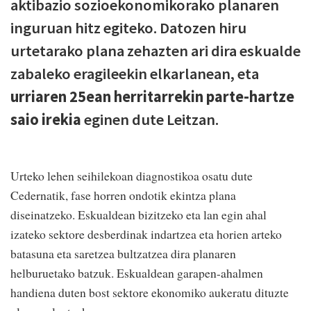
aktibazio sozioekonomikorako planaren
inguruan hitz egiteko. Datozen hiru
urtetarako plana zehazten ari dira eskualde
zabaleko eragileekin elkarlanean, eta
urriaren 25ean herritarrekin parte-hartze
saio irekia
eginen dute Leitzan.
Urteko lehen seihilekoan diagnostikoa osatu dute
Cedernatik, fase horren ondotik ekintza plana
diseinatzeko. Eskualdean bizitzeko eta lan egin ahal
izateko sektore desberdinak indartzea eta horien arteko
batasuna eta saretzea bultzatzea dira planaren
helburuetako batzuk. Eskualdean garapen-ahalmen
handiena duten bost sektore ekonomiko aukeratu dituzte