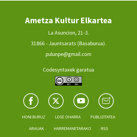
Ametza Kultur Elkartea
La Asuncion, 21-3.
31866 - Jauntsarats (Basaburua).
pulunpe@gmail.com
Codesyntaxek garatua
HONI BURUZ
LEGE OHARRA
PUBLIZITATEA
ARAUAK
HARREMANETARAKO
RSS