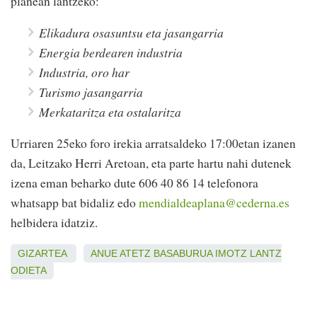
planean lantzeko:
Elikadura osasuntsu eta jasangarria
Energia berdearen industria
Industria, oro har
Turismo jasangarria
Merkataritza eta ostalaritza
Urriaren 25eko foro irekia arratsaldeko 17:00etan izanen
da, Leitzako Herri Aretoan, eta parte hartu nahi dutenek
izena eman beharko dute 606 40 86 14 telefonora
whatsapp bat bidaliz edo
mendialdeaplana@cederna.es
helbidera idatziz.
GIZARTEA
ANUE
ATETZ
BASABURUA
IMOTZ
LANTZ
ODIETA