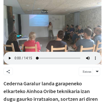
Entzun
Cederna Garalur landa garapeneko
elkarteko Ainhoa Oribe teknikaria izan
dugu gaurko irratsaioan, sortzen ari diren