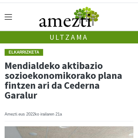
ULTZAMA
ELKARRIZKETA
Mendialdeko aktibazio
sozioekonomikorako plana
fintzen ari da Cederna
Garalur
Amezti.eus
2022ko irailaren 21a