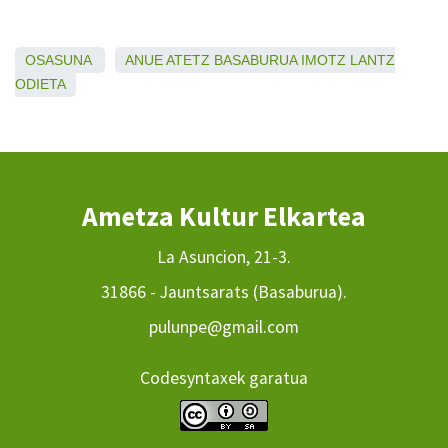
OSASUNA
ANUE
ATETZ
BASABURUA
IMOTZ
LANTZ
ODIETA
Ametza Kultur Elkartea
La Asuncion, 21-3.
31866 - Jauntsarats (Basaburua).
pulunpe@gmail.com
Codesyntaxek garatua