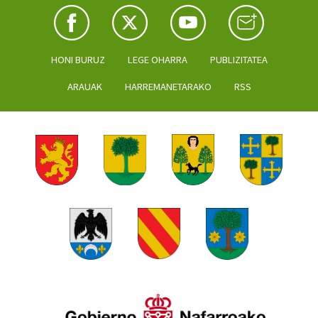
HONI BURUZ
LEGE OHARRA
PUBLIZITATEA
ARAUAK
HARREMANETARAKO
RSS