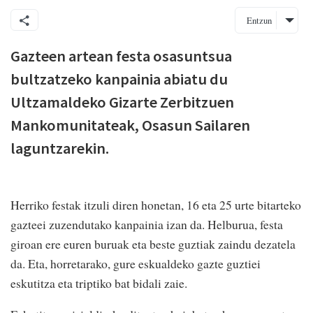
Entzun
Gazteen artean festa osasuntsua
bultzatzeko kanpainia abiatu du
Ultzamaldeko Gizarte Zerbitzuen
Mankomunitateak, Osasun Sailaren
laguntzarekin.
Herriko festak itzuli diren honetan, 16 eta 25 urte bitarteko
gazteei zuzendutako kanpainia izan da. Helburua, festa
giroan ere euren buruak eta beste guztiak zaindu dezatela
da. Eta, horretarako, gure eskualdeko gazte guztiei
eskutitza eta triptiko bat bidali zaie.