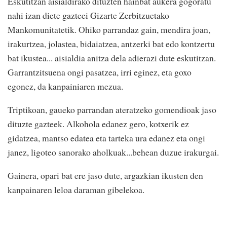
Eskutitzan aisialdirako dituzten hainbat aukera gogoratu
nahi izan diete gazteei Gizarte Zerbitzuetako
Mankomunitatetik. Ohiko parrandaz gain, mendira joan,
irakurtzea, jolastea, bidaiatzea, antzerki bat edo kontzertu
bat ikustea... aisialdia anitza dela adierazi dute eskutitzan.
Garrantzitsuena ongi pasatzea, irri eginez, eta goxo
egonez, da kanpainiaren mezua.
Triptikoan, gaueko parrandan ateratzeko gomendioak jaso
dituzte gazteek. Alkohola edanez gero, kotxerik ez
gidatzea, mantso edatea eta tarteka ura edanez eta ongi
janez, ligoteo sanorako aholkuak...behean duzue irakurgai.
Gainera, opari bat ere jaso dute, argazkian ikusten den
kanpainaren leloa daraman gibelekoa.