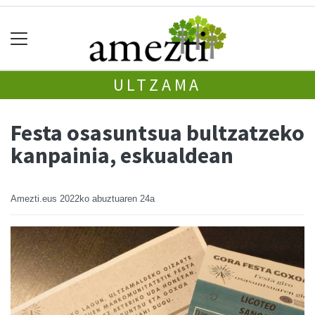
ULTZAMA
Festa osasuntsua bultzatzeko
kanpainia, eskualdean
Amezti.eus
2022ko abuztuaren 24a