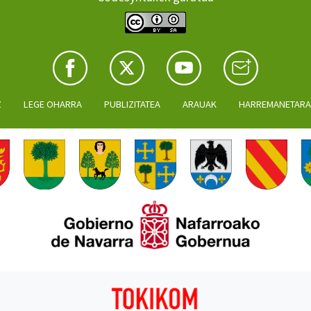
Z
LEGE OHARRA
PUBLIZITATEA
ARAUAK
HARREMANETAR