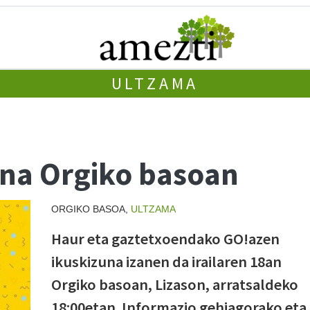
ULTZAMA
na Orgiko basoan
ORGIKO BASOA,
ULTZAMA
Haur eta gaztetxoendako GO!azen
ikuskizuna izanen da irailaren 18an
Orgiko basoan, Lizason, arratsaldeko
18:00etan. Informazio gehiagorako eta