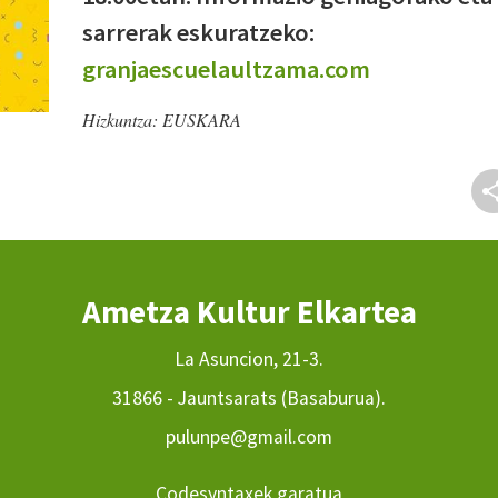
sarrerak eskuratzeko:
granjaescuelaultzama.com
Hizkuntza:
EUSKARA
Ametza Kultur Elkartea
La Asuncion, 21-3.
31866 - Jauntsarats (Basaburua).
pulunpe@gmail.com
Codesyntaxek garatua