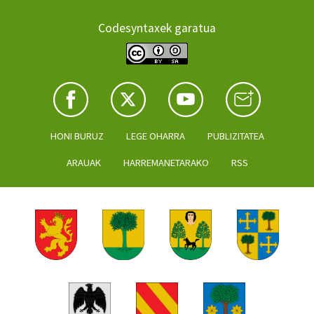
Codesyntaxek garatua
HONI BURUZ
LEGE OHARRA
PUBLIZITATEA
ARAUAK
HARREMANETARAKO
RSS