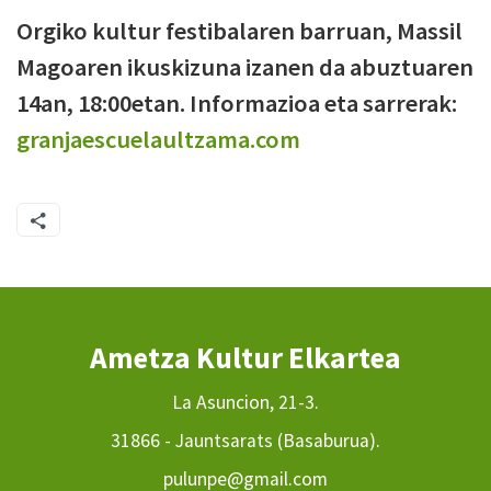
Orgiko kultur festibalaren barruan, Massil
Magoaren ikuskizuna izanen da abuztuaren
14an, 18:00etan. Informazioa eta sarrerak:
granjaescuelaultzama.com
Ametza Kultur Elkartea
La Asuncion, 21-3.
31866 - Jauntsarats (Basaburua).
pulunpe@gmail.com