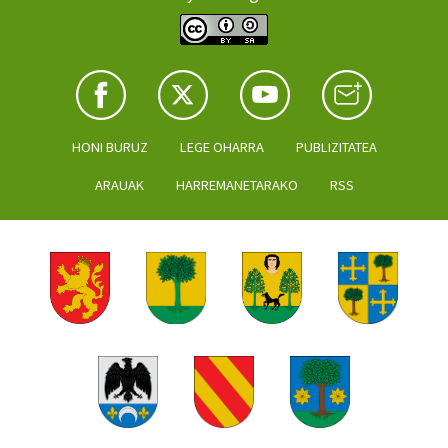
HONI BURUZ
LEGE OHARRA
PUBLIZITATEA
ARAUAK
HARREMANETARAKO
RSS