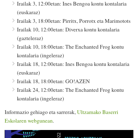
Irailak 3, 12:00etan: Ines Bengoa kontu kontalaria
(euskaraz)
Irailak 3, 18:00etan: Pirritx, Porrotx eta Marimotots
Irailak 10, 12:00etan: Diverxa kontu kontalaria
(gazteleraz)
Irailak 10, 18:00etan: The Enchanted Frog kontu
kontalaria (ingeleraz)
Irailak 18, 12:00etan: Ines Bengoa kontu kontalaria
(euskaraz)
Irailak 18, 18:00etan: GO!AZEN
Irailak 24, 12:00etan: The Enchanted Frog kontu
kontalaria (ingeleraz)
Informazio gehiago eta sarrerak,
Ultzamako Baserri
Eskolaren webgunean
.