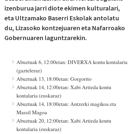
izenburua jarri diote ekimen kulturalari,
eta Ultzamako Baserri Eskolak antolatu
du, Lizasoko kontzejuaren eta Nafarroako
Gobernuaren laguntzarekin.
Abuztuak 6, 12:00etan: DIVERXA kontu kontalaria
(gazteleraz)
Abuztuak 13, 18:00etan: Gorgorito
Abuztuak 14, 12:00etan: Xabi Artieda kontu
kontalaria (euskaraz)
Abuztuak 14, 18:00etan: Antzerki magikoa eta
Massil Magoa
Abuztuak 20, 12:00etan: Xabi Artieda kontu
kontalaria (euskaraz)