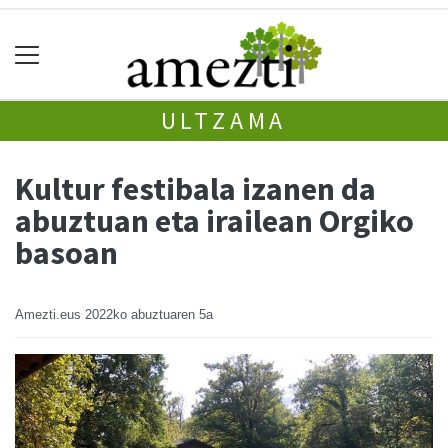
ULTZAMA
Kultur festibala izanen da
abuztuan eta irailean Orgiko
basoan
Amezti.eus
2022ko abuztuaren 5a