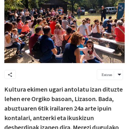
Entzun
Kultura ekimen ugari antolatu izan dituzte
lehen ere Orgiko basoan, Lizason. Bada,
abuztuaren 6tik irailaren 24a arte ipuin
kontalari, antzerki eta ikuskizun
desberdinak izanen dira. Merezi dugulako