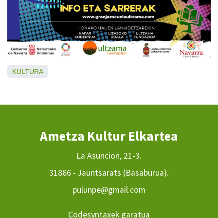
KULTURA
Ametza Kultur Elkartea
La Asuncion, 21-3.
31866 - Jauntsarats (Basaburua).
pulunpe@gmail.com
Codesyntaxek garatua