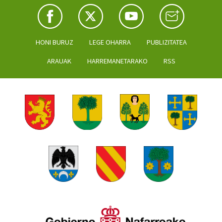
HONI BURUZ
LEGE OHARRA
PUBLIZITATEA
ARAUAK
HARREMANETARAKO
RSS