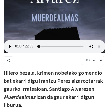
Entzun
Hilero bezala, krimen nobelako gomendio
bat ekarri digu Irantzu Perez aizaroztarrak
gaurko irratsaioan. Santiago Alvarezen
Muerdealmas
izan da gaur ekarri digun
liburua.