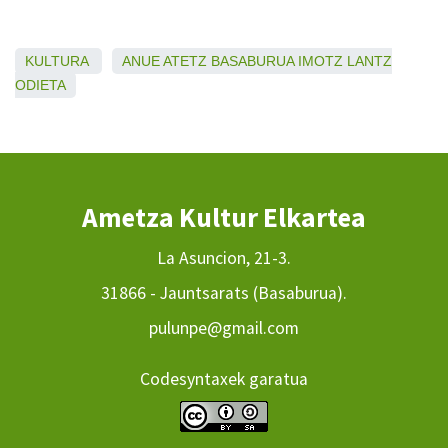
KULTURA
ANUE
ATETZ
BASABURUA
IMOTZ
LANTZ
ODIETA
Ametza Kultur Elkartea
La Asuncion, 21-3.
31866 - Jauntsarats (Basaburua).
pulunpe@gmail.com
Codesyntaxek garatua