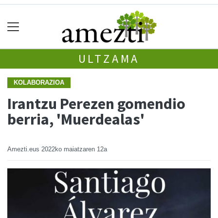
ULTZAMA
KOLABORAZIOA
Irantzu Perezen gomendio
berria, 'Muerdealas'
Amezti.eus
2022ko maiatzaren 12a