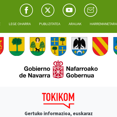
Z
LEGE OHARRA
PUBLIZITATEA
ARAUAK
HARREMANETAR
Gertuko informazioa, euskaraz