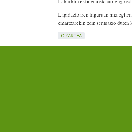
Laburbira ekimena eta aurtengo edi
Lapidazioaren inguruan hitz egiten
emaitzarekin zein sentsazio duten 
GIZARTEA