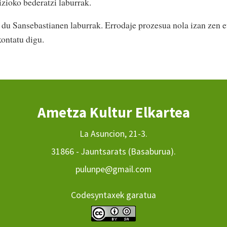
zioko bederatzi laburrak.
 du Sansebastianen laburrak. Errodaje prozesua nola izan zen e
kontatu digu.
Ametza Kultur Elkartea
La Asuncion, 21-3.
31866 - Jauntsarats (Basaburua).
pulunpe@gmail.com
Codesyntaxek garatua