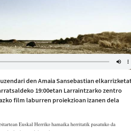
uzendari den Amaia Sansebastian elkarrizketa
arratsaldeko 19:00etan Larraintzarko zentro
azko film laburren proiekzioan izanen dela
bitartean Euskal Herriko hamaika herritatik pasatuko da