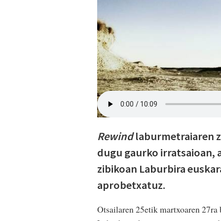
Rewind
laburmetraiaren z
dugu gaurko irratsaioan, 
zibikoan Laburbira euskar
aprobetxatuz.
Otsailaren 25etik martxoaren 27ra 