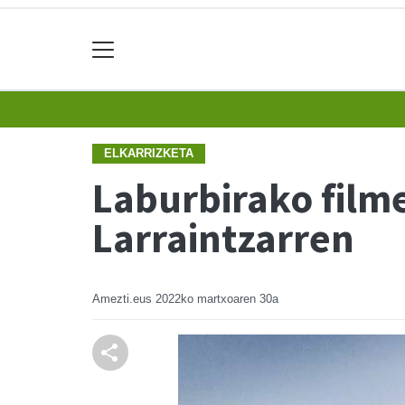
ELKARRIZKETA
Laburbirako filme
Larraintzarren
Amezti.eus
2022ko martxoaren 30a