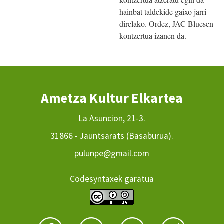
hainbat taldekide gaixo jarri
direlako. Ordez, JAC Bluesen
kontzertua izanen da.
Ametza Kultur Elkartea
La Asuncion, 21-3.
31866 - Jauntsarats (Basaburua).
pulunpe@gmail.com
Codesyntaxek garatua