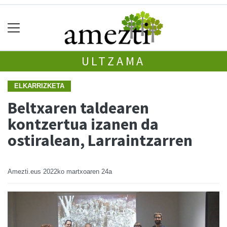
ULTZAMA
ELKARRIZKETA
Beltxaren taldearen
kontzertua izanen da
ostiralean, Larraintzarren
Amezti.eus
2022ko martxoaren 24a