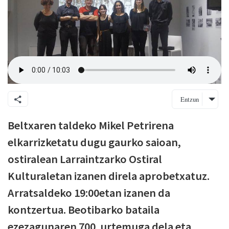
Entzun
Beltxaren taldeko Mikel Petrirena
elkarrizketatu dugu gaurko saioan,
ostiralean Larraintzarko Ostiral
Kulturaletan izanen direla aprobetxatuz.
Arratsaldeko 19:00etan izanen da
kontzertua.
Beotibarko bataila
ezezagunaren 700. urtemuga dela eta,