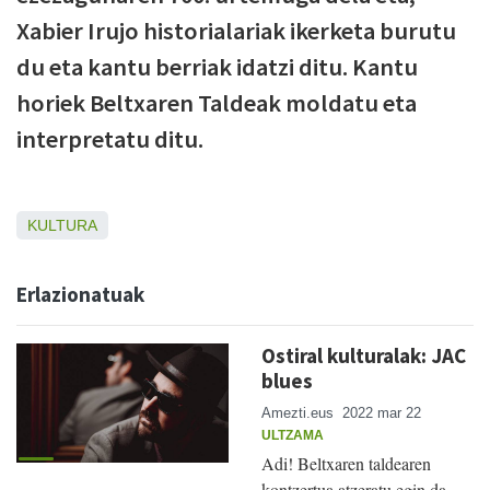
Xabier Irujo historialariak ikerketa burutu
du eta kantu berriak idatzi ditu. Kantu
horiek Beltxaren Taldeak moldatu eta
interpretatu ditu.
KULTURA
Erlazionatuak
Ostiral kulturalak: JAC
blues
Amezti.eus
2022 mar 22
ULTZAMA
Adi! Beltxaren taldearen
kontzertua atzeratu egin da