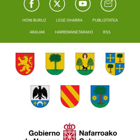
HONI BURUZ
LEGE OHARRA
PUBLIZITATEA
ARAUAK
HARREMANETARAKO
RSS