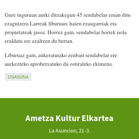
Gure inguruan aurki ditzakegun 45 sendabelar eman ditu
ezagutzera Larreak liburuan, haien ezaugarriak eta
propietateak jasoz. Horrez gain, sendabelar horiek nola
eraldatu ere azaltzen du bertan.
Liburuaz gain, aukeratutako zenbait sendabelar ere
aurkezteko aprobetxatuko du ostiraleko ekimena.
OSASUNA
Ametza Kultur Elkartea
La Asuncion, 21-3.