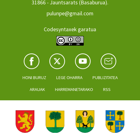
31866 - Jauntsarats (Basaburua).
pulunpe@gmail.com
Codesyntaxek garatua
HONI BURUZ
LEGE OHARRA
PUBLIZITATEA
ARAUAK
HARREMANETARAKO
RSS