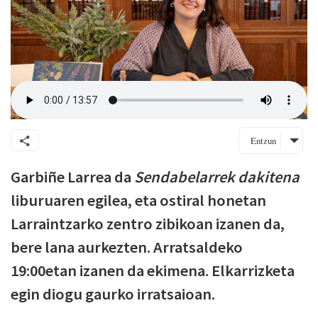
Entzun
Garbiñe Larrea da
Sendabelarrek dakitena
liburuaren egilea, eta ostiral honetan
Larraintzarko zentro zibikoan izanen da,
bere lana aurkezten. Arratsaldeko
19:00etan izanen da ekimena. Elkarrizketa
egin diogu gaurko irratsaioan.