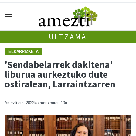
ULTZAMA
ELKARRIZKETA
'Sendabelarrek dakitena'
liburua aurkeztuko dute
ostiralean, Larraintzarren
Amezti.eus
2022ko martxoaren 10a