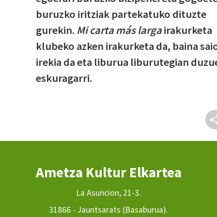
buruzko iritziak partekatuko dituzte
gurekin.
Mi carta más larga
irakurketa
klubeko azken irakurketa da, baina sai
irekia da eta liburua liburutegian duzu
eskuragarri.
Ametza Kultur Elkartea
La Asuncion, 21-3.
31866 - Jauntsarats (Basaburua).