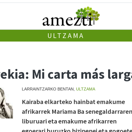
ULTZAMA
rekia: Mi carta más larg
LARRAINTZARKO BENTAN,
ULTZAMA
Kairaba elkarteko hainbat emakume
afrikarrek Mariama Ba senegaldarrare
liburuari eta emakume afrikarren
egoerari buruzko bizipenei eta gogoete