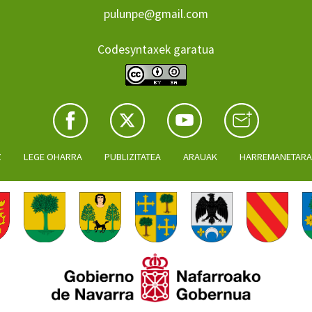
pulunpe@gmail.com
Codesyntaxek garatua
Z
LEGE OHARRA
PUBLIZITATEA
ARAUAK
HARREMANETAR