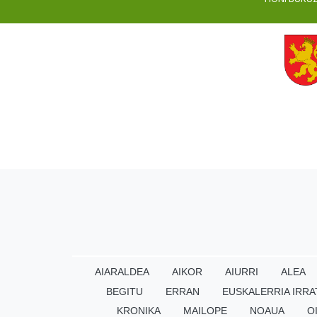
AIARALDEA
AIKOR
AIURRI
ALEA
BEGITU
ERRAN
EUSKALERRIA IRRA
KRONIKA
MAILOPE
NOAUA
O