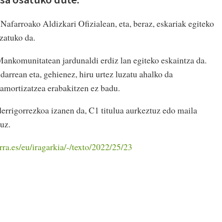
Nafarroako Aldizkari Ofizialean, eta, beraz, eskariak egiteko
uzatuko da.
ankomunitatean jardunaldi erdiz lan egiteko eskaintza da.
darrean eta, gehienez, hiru urtez luzatu ahalko da
amortizatzea erabakitzen ez badu.
derrigorrezkoa izanen da, C1 titulua aurkeztuz edo maila
uz.
rra.es/eu/iragarkia/-/texto/2022/25/23