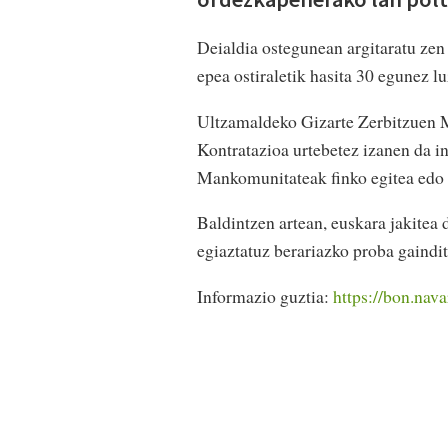
Deialdia ostegunean argitaratu zen 
epea ostiraletik hasita 30 egunez l
Ultzamaldeko Gizarte Zerbitzuen M
Kontratazioa urtebetez izanen da in
Mankomunitateak finko egitea edo 
Baldintzen artean, euskara jakitea 
egiaztatuz berariazko proba gaindit
Informazio guztia:
https://bon.nava