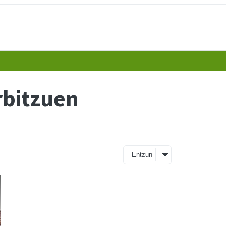
rbitzuen
Entzun