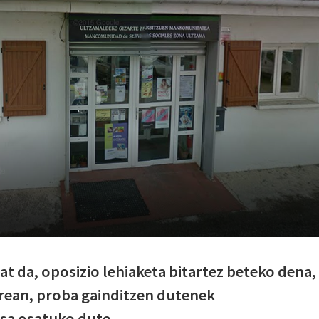
t da, oposizio lehiaketa bitartez beteko dena,
berean, proba gainditzen dutenek
sa osatuko dute.