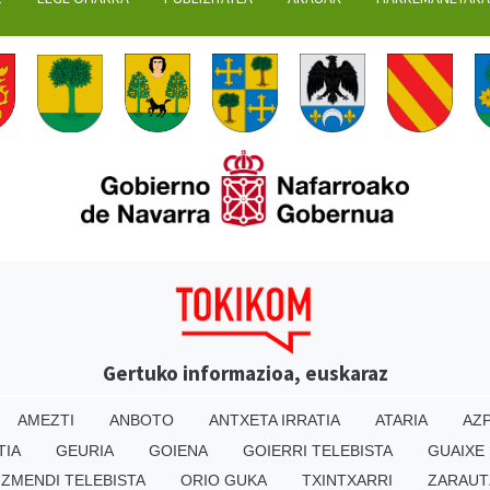
Gertuko informazioa, euskaraz
AMEZTI
ANBOTO
ANTXETA IRRATIA
ATARIA
AZP
TIA
GEURIA
GOIENA
GOIERRI TELEBISTA
GUAIXE
IZMENDI TELEBISTA
ORIO GUKA
TXINTXARRI
ZARAUT