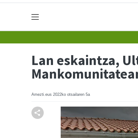
Lan eskaintza, U
Mankomunitatea
Amezti.eus
2022ko otsailaren 5a