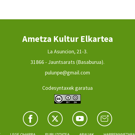
Ametza Kultur Elkartea
La Asuncion, 21-3.
31866 - Jauntsarats (Basaburua).
pulunpe@gmail.com
Codesyntaxek garatua
Z
LEGE OHARRA
PUBLIZITATEA
ARAUAK
HARREMANETAR