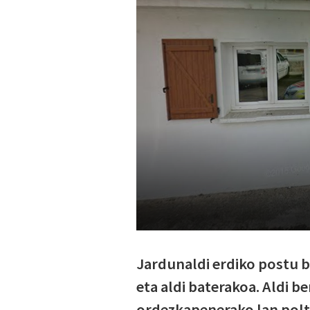
Jardunaldi erdiko postu ba
eta aldi baterakoa. Aldi 
ordezkapenerako lan polt