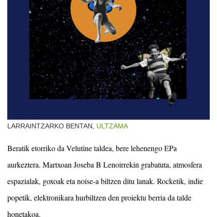
LARRAINTZARKO BENTAN,
ULTZAMA
Beratik etorriko da Velutine taldea, bere lehenengo EPa
aurkeztera. Martxoan Joseba B Lenoirrekin grabatuta, atmosfera
espazialak, goxoak eta noise-a biltzen ditu lanak. Rocketik, indie
popetik, elektronikara hurbiltzen den proiektu berria da talde
honetakoa.