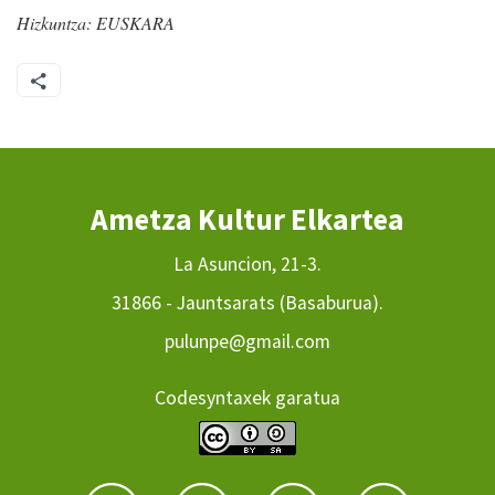
Hizkuntza:
EUSKARA
Ametza Kultur Elkartea
La Asuncion, 21-3.
31866 - Jauntsarats (Basaburua).
pulunpe@gmail.com
Codesyntaxek garatua