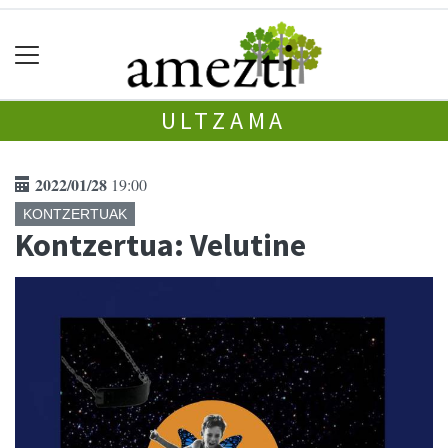
ULTZAMA
2022/01/28
19:00
KONTZERTUAK
Kontzertua: Velutine