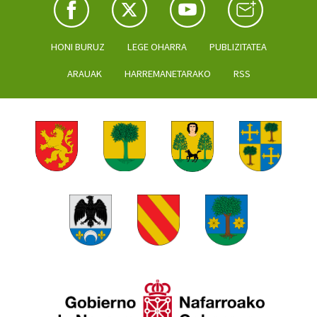
HONI BURUZ
LEGE OHARRA
PUBLIZITATEA
ARAUAK
HARREMANETARAKO
RSS