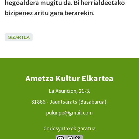
hegoaldera mugitu da. Bi herrialdeetako
bizipenez aritu gara berarekin.
GIZARTEA
Ametza Kultur Elkartea
La Asuncion, 21-3.
31866 - Jauntsarats (Basaburua).
pulunpe@gmail.com
Codesyntaxek garatua