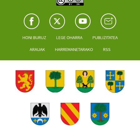
HONI BURUZ
LEGE OHARRA
PUBLIZITATEA
ARAUAK
HARREMANETARAKO
RSS