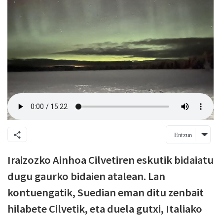
Entzun
Iraizozko Ainhoa Cilvetiren eskutik bidaiatu
dugu gaurko bidaien atalean. Lan
kontuengatik, Suedian eman ditu zenbait
hilabete Cilvetik, eta duela gutxi, Italiako