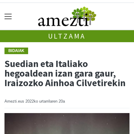
ULTZAMA
BIDAIAK
Suedian eta Italiako
hegoaldean izan gara gaur,
Iraizozko Ainhoa Cilvetirekin
Amezti.eus
2022ko urtarrilaren 20a