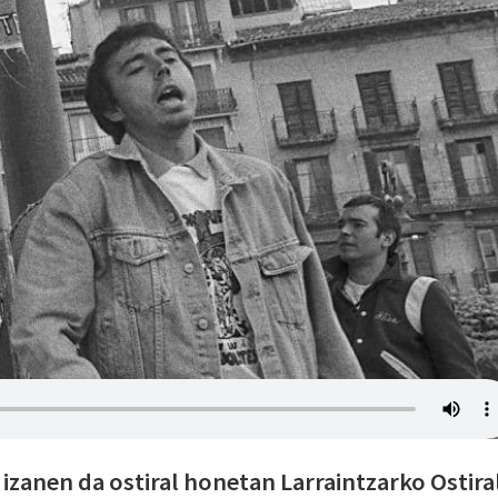
izanen da ostiral honetan Larraintzarko Ostira