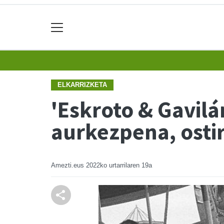
ELKARRIZKETA
'Eskroto & Gavilá
aurkezpena, osti
Amezti.eus
2022ko urtarrilaren 19a