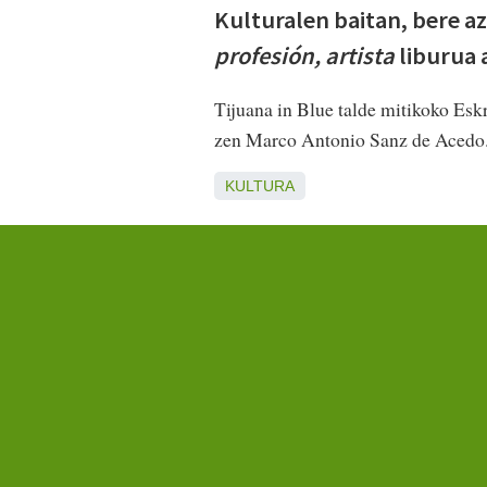
Kulturalen baitan, bere a
profesión, artista
liburua 
Tijuana in Blue talde mitikoko Eskr
zen Marco Antonio Sanz de Acedo. 
KULTURA