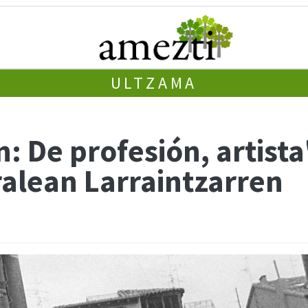
ULTZAMA
n: De profesión, artista
ralean Larraintzarren