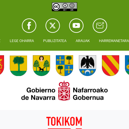
Z
LEGE OHARRA
PUBLIZITATEA
ARAUAK
HARREMANETAR