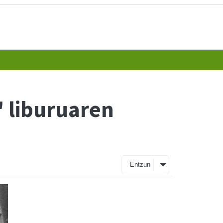
' liburuaren
Entzun