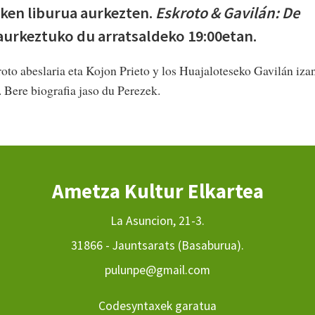
zken liburua aurkezten.
Eskroto & Gavilán: De
aurkeztuko du arratsaldeko 19:00etan.
oto abeslaria eta Kojon Prieto y los Huajaloteseko Gavilán iza
Bere biografia jaso du Perezek.
Ametza Kultur Elkartea
La Asuncion, 21-3.
31866 - Jauntsarats (Basaburua).
pulunpe@gmail.com
Codesyntaxek garatua