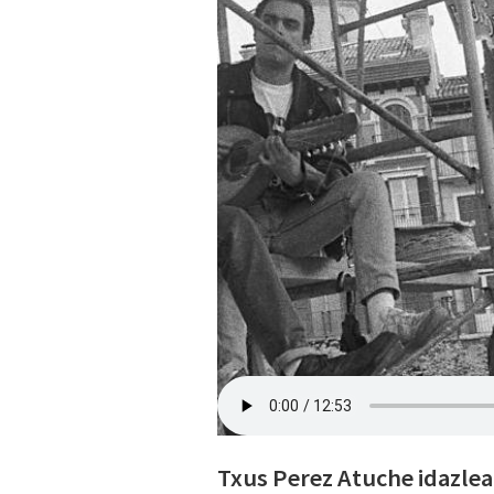
Txus Perez Atuche idazlea 