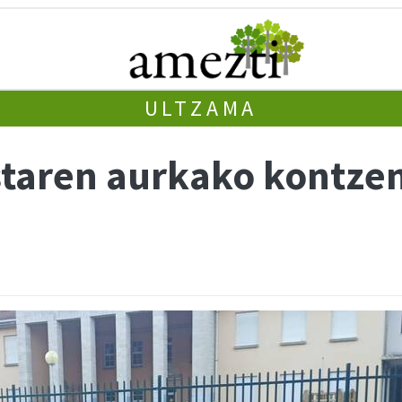
ULTZAMA
staren aurkako kontzen