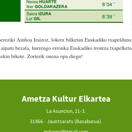
bereziki Ainhoa Iraizoz, lokotx bilketan Euskadiko txapelduna
 aipatu bezala, hurrengo erronka Euskadiko trontza txapelketa
ekin bikote. Zorterik onena opa diegu!
Ametza Kultur Elkartea
La Asuncion, 21-3.
31866 - Jauntsarats (Basaburua).
pulunpe@gmail.com