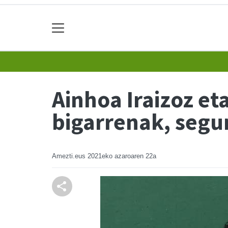
Ainhoa Iraizoz e
bigarrenak, segu
Amezti.eus
2021eko azaroaren 22a