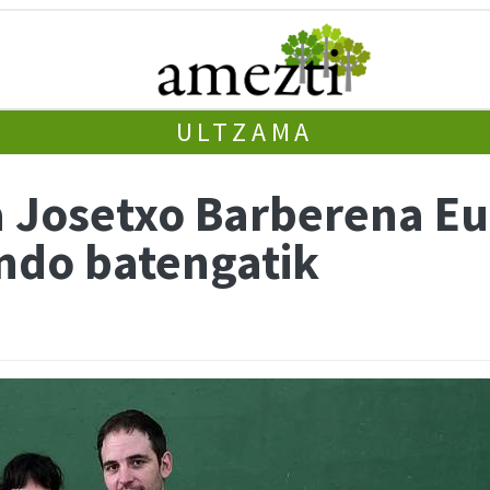
ULTZAMA
ta Josetxo Barberena E
ndo batengatik