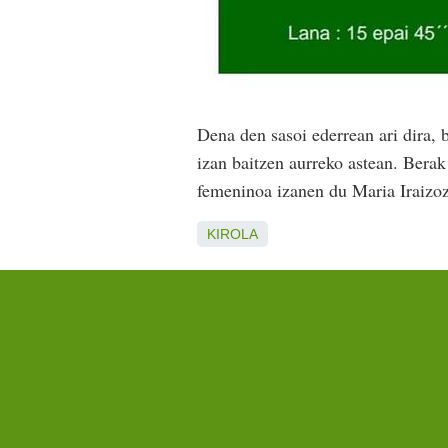
Dena den sasoi ederrean ari dira, 
izan baitzen aurreko astean. Berak
femeninoa izanen du Maria Iraizoz
KIROLA