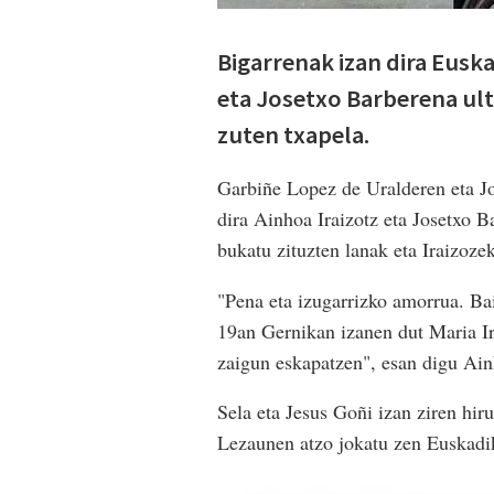
Bigarrenak izan dira Eusk
eta Josetxo Barberena ul
zuten txapela.
Garbiñe Lopez de Uralderen eta Jo
dira Ainhoa Iraizotz eta Josetxo 
bukatu zituzten lanak eta Iraizoz
"Pena eta izugarrizko amorrua. Bai
19an Gernikan izanen dut Maria I
zaigun eskapatzen", esan digu Ain
Sela eta Jesus Goñi izan ziren hi
Lezaunen atzo jokatu zen Euskadik