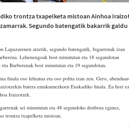
adiko trontza txapelketa mistoan Ainhoa Iraizo
tzamarrak. Segundo batengatik bakarrik galdu
n Lapazarenen atzetik, segundo batengatik, bigarrenak izan
Barberena. Lehenengoak bost minututan eta 18 segundotan
ek eta Barberenak bost minututan eta 19 segundotan.
na finala oso lehiatua eta oso polita izan zen. Gero, abendua
raizotzekin batera emakumezkoen Euskadiko finala. Ea hori e
hoa Iraizotzek.
rugarrenak sei minututan eta 48 segundoko denbora eginez,
o trontza txapelketa mistoan.