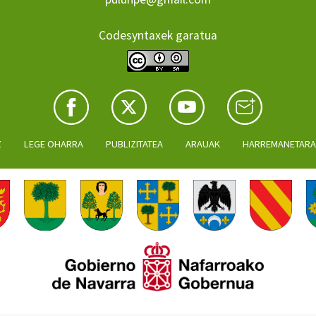
Codesyntaxek garatua
Z
LEGE OHARRA
PUBLIZITATEA
ARAUAK
HARREMANETAR