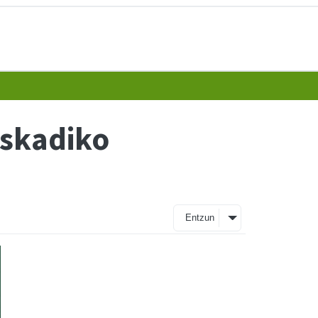
uskadiko
Entzun