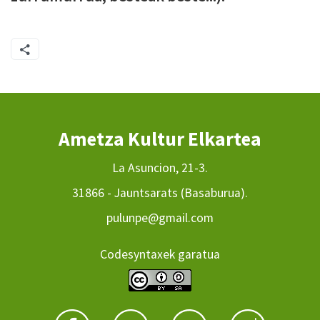
Ametza Kultur Elkartea
La Asuncion, 21-3.
31866 - Jauntsarats (Basaburua).
pulunpe@gmail.com
Codesyntaxek garatua