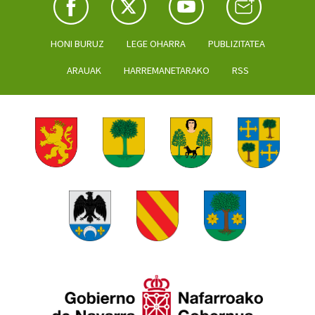
HONI BURUZ
LEGE OHARRA
PUBLIZITATEA
ARAUAK
HARREMANETARAKO
RSS