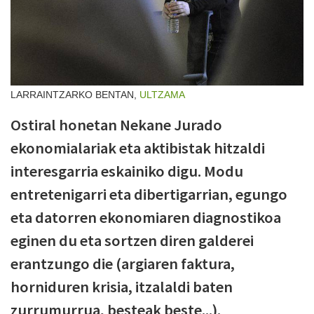
LARRAINTZARKO BENTAN,
ULTZAMA
Ostiral honetan Nekane Jurado
ekonomialariak eta aktibistak hitzaldi
interesgarria eskainiko digu. Modu
entretenigarri eta dibertigarrian, egungo
eta datorren ekonomiaren diagnostikoa
eginen du eta sortzen diren galderei
erantzungo die (argiaren faktura,
horniduren krisia, itzalaldi baten
zurrumurrua, besteak beste...).