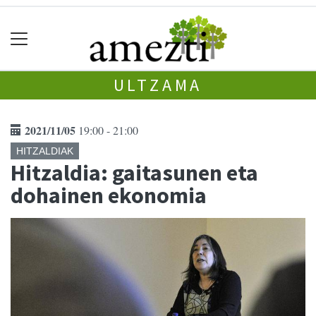
ULTZAMA
2021/11/05
19:00 - 21:00
HITZALDIAK
Hitzaldia: gaitasunen eta
dohainen ekonomia