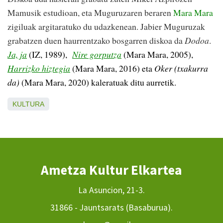
Mamusik estudioan, eta Muguruzaren beraren
Mara Mara
zigiluak argitaratuko du udazkenean. Jabier Muguruzak
grabatzen duen haurrentzako bosgarren diskoa da
Dodoa
.
Ja, ja
(IZ, 1989),
Nire gorputza
(Mara Mara, 2005),
Harrizko hiztegia
(Mara Mara, 2016) eta
Oker (txakurra
da)
(Mara Mara, 2020) kaleratuak ditu aurretik.
KULTURA
Ametza Kultur Elkartea
La Asuncion, 21-3.
31866 - Jauntsarats (Basaburua).