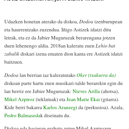
Udazken honetan aterako da diskoa,
Dodoa
izenburupean
eta haurrentzako zuzendua. Iñigo Astizek idatzi ditu
letrak, eta ez da Jabier Muguruzak berarengana jotzen
duen lehenengo aldia. 2018an kaleratu zuen
Lehio bat
zabalik
diskari izena ematen dion kanta ere Astizek idatzi
baitzuen.
Dodoa
lan berrian iaz kaleratutako
Oker (txakurra da)
diskoan parte hartu zuen musikari-talde berarekin egin du
lan berriz ere Jabier Muguruzak:
Nieves Arilla
(ahotsa),
Mikel Azpiroz
(teklatuak) eta
Jean Marie Ekai
(gitarra).
Kide berri bakarra
Karlos Aranzegi
da (perkusioa). Azala,
Pedro Balmaseda
k diseinatu du.
Diskoa uda hasieran grabatu zuten Mikel Azpirozen