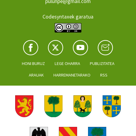
pulunpe@gmail.com
Codesyntaxek garatua
HONI BURUZ
LEGE OHARRA
PUBLIZITATEA
ARAUAK
HARREMANETARAKO
RSS