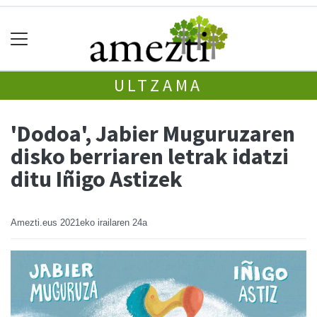
ULTZAMA
'Dodoa', Jabier Muguruzaren
disko berriaren letrak idatzi
ditu Iñigo Astizek
Amezti.eus
2021eko irailaren 24a