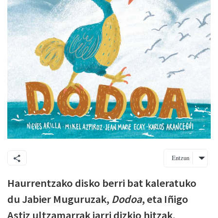
Entzun
Haurrentzako disko berri bat kaleratuko
du Jabier Muguruzak,
Dodoa
, eta Iñigo
Astiz ultzamarrak jarri dizkio hitzak.