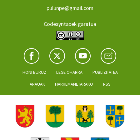
pulunpe@gmail.com
Codesyntaxek garatua
HONI BURUZ
LEGE OHARRA
PUBLIZITATEA
ARAUAK
HARREMANETARAKO
RSS