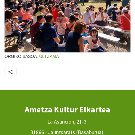
ORGIKO BASOA,
ULTZAMA
Ametza Kultur Elkartea
La Asuncion, 21-3.
31866 - Jauntsarats (Basaburua).