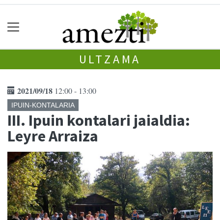
ULTZAMA
2021/09/18
12:00 - 13:00
IPUIN-KONTALARIA
III. Ipuin kontalari jaialdia:
Leyre Arraiza