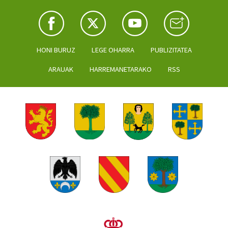
HONI BURUZ
LEGE OHARRA
PUBLIZITATEA
ARAUAK
HARREMANETARAKO
RSS