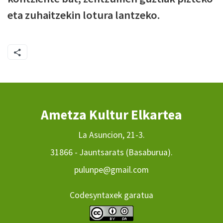
eta zuhaitzekin lotura lantzeko.
Ametza Kultur Elkartea
La Asuncion, 21-3.
31866 - Jauntsarats (Basaburua).
pulunpe@gmail.com
Codesyntaxek garatua