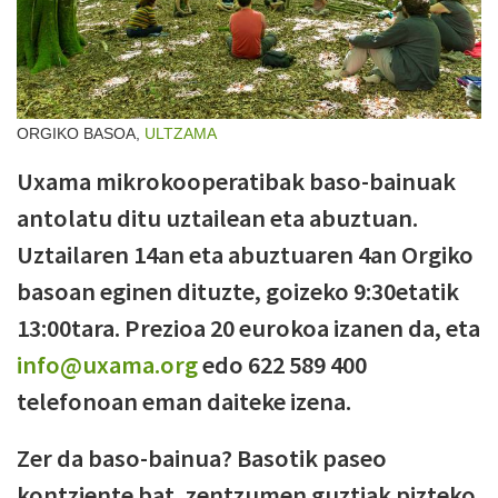
ORGIKO BASOA,
ULTZAMA
Uxama mikrokooperatibak baso-bainuak
antolatu ditu uztailean eta abuztuan.
Uztailaren 14an eta abuztuaren 4an Orgiko
basoan eginen dituzte, goizeko 9:30etatik
13:00tara. Prezioa 20 eurokoa izanen da, eta
info@uxama.org
edo 622 589 400
telefonoan eman daiteke izena.
Zer da baso-bainua? Basotik paseo
kontziente bat, zentzumen guztiak pizteko