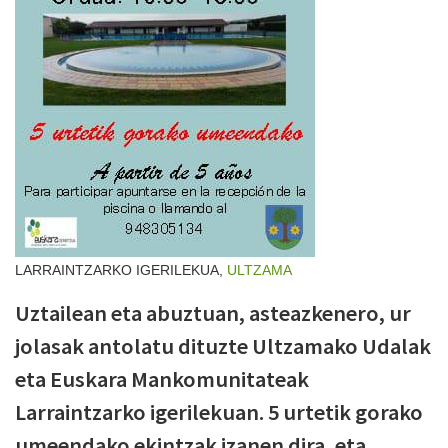
LARRAINTZARKO IGERILEKUA,
ULTZAMA
Uztailean eta abuztuan, asteazkenero, ur
jolasak antolatu dituzte Ultzamako Udalak
eta Euskara Mankomunitateak
Larraintzarko igerilekuan. 5 urtetik gorako
umeendako ekintzak izanen dira, eta