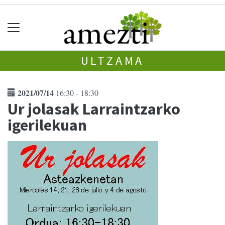
ULTZAMA
2021/07/14
16:30 - 18:30
Ur jolasak Larraintzarko
igerilekuan