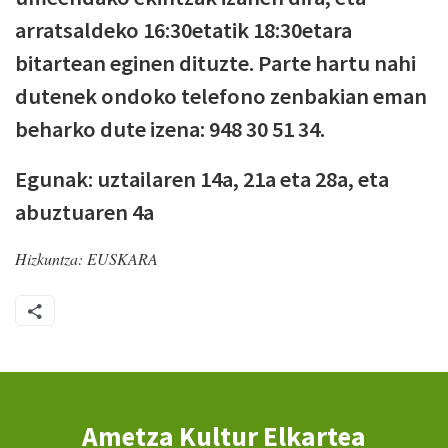
arratsaldeko 16:30etatik 18:30etara
bitartean eginen dituzte. Parte hartu nahi
dutenek ondoko telefono zenbakian eman
beharko dute izena: 948 30 51 34.
Egunak: uztailaren 14a, 21a eta 28a, eta
abuztuaren 4a
Hizkuntza:
EUSKARA
Ametza Kultur Elkartea