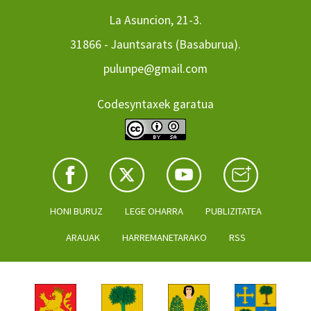
La Asuncion, 21-3.
31866 - Jauntsarats (Basaburua).
pulunpe@gmail.com
Codesyntaxek garatua
HONI BURUZ
LEGE OHARRA
PUBLIZITATEA
ARAUAK
HARREMANETARAKO
RSS