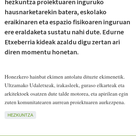
hezkuntza proiektuaren inguruko
hausnarketarekin batera, eskolako
eraikinaren eta espazio fisikoaren inguruan
ere eraldaketa sustatu nahi dute. Edurne
Etxeberria kideak azaldu digu zertan ari
diren momentu honetan.
Honezkero hainbat ekimen antolatu dituzte ekimenetik.
Ultzamako Udaletxeak, irakasleek, guraso elkarteak eta
arkitektoek osatzen dute talde motorea, eta apirilean egin
zuten komunitatearen aurrean proiektuaren aurkezpena.
HEZKUNTZA