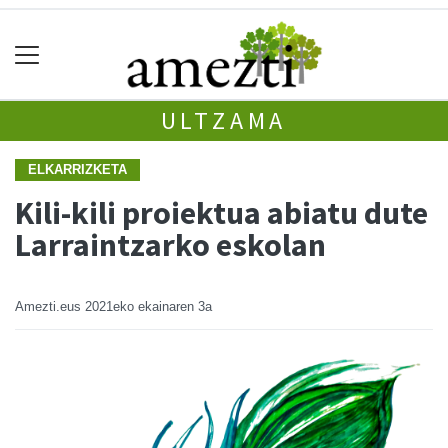
ULTZAMA
ELKARRIZKETA
Kili-kili proiektua abiatu dute
Larraintzarko eskolan
Amezti.eus
2021eko ekainaren 3a