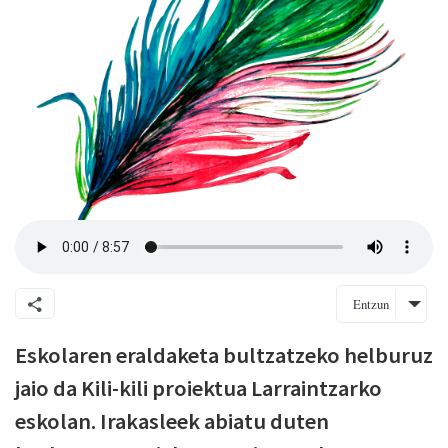
Entzun
Eskolaren eraldaketa bultzatzeko helburuz
jaio da Kili-kili proiektua Larraintzarko
eskolan. Irakasleek abiatu duten