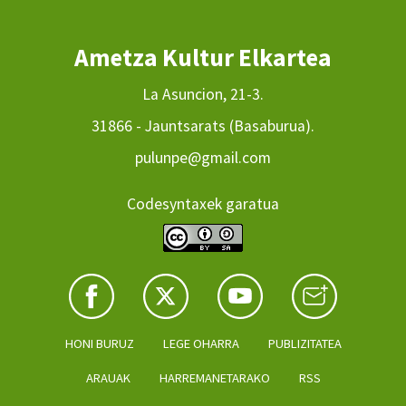
Ametza Kultur Elkartea
La Asuncion, 21-3.
31866 - Jauntsarats (Basaburua).
pulunpe@gmail.com
Codesyntaxek garatua
HONI BURUZ
LEGE OHARRA
PUBLIZITATEA
ARAUAK
HARREMANETARAKO
RSS