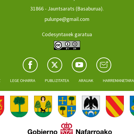
31866 - Jauntsarats (Basaburua).
pulunpe@gmail.com
Codesyntaxek garatua
Z
LEGE OHARRA
PUBLIZITATEA
ARAUAK
HARREMANETAR