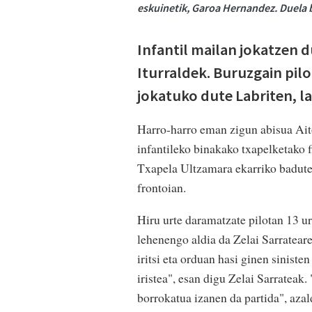
eskuinetik, Garoa Hernandez. Duela bi
Infantil mailan jokatzen d
Iturraldek. Buruzgain pil
jokatuko dute Labriten, l
Harro-harro eman zigun abisua Ait
infantileko binakako txapelketako fi
Txapela Ultzamara ekarriko baduten
frontoian.
Hiru urte daramatzate pilotan 13 ur
lehenengo aldia da Zelai Sarratear
iritsi eta orduan hasi ginen sinist
iristea", esan digu Zelai Sarrateak.
borrokatua izanen da partida", azal