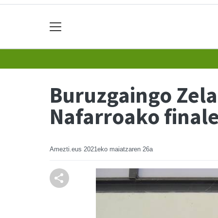
Buruzgaingo Zelai
Nafarroako final
Amezti.eus
2021eko maiatzaren 26a