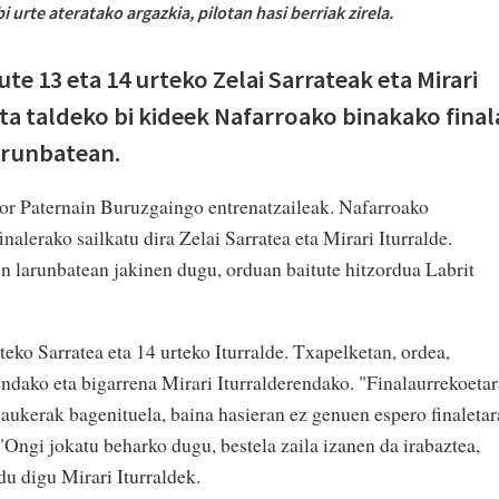
 urte ateratako argazkia, pilotan hasi berriak zirela.
ute 13 eta 14 urteko Zelai Sarrateak eta Mirari
ota taldeko bi kideek Nafarroako binakako final
arunbatean.
or Paternain Buruzgaingo entrenatzaileak. Nafarroako
nalerako sailkatu dira Zelai Sarratea eta Mirari Iturralde.
 larunbatean jakinen dugu, orduan baitute hitzordua Labrit
teko Sarratea eta 14 urteko Iturralde. Txapelketan, ordea,
endako eta bigarrena Mirari Iturralderendako. "Finalaurrekoetar
en aukerak bagenituela, baina hasieran ez genuen espero finaletar
 "Ongi jokatu beharko dugu, bestela zaila izanen da irabaztea,
du digu Mirari Iturraldek.