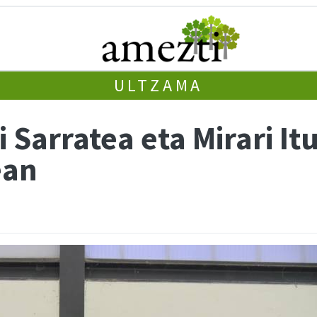
ULTZAMA
 Sarratea eta Mirari It
ean