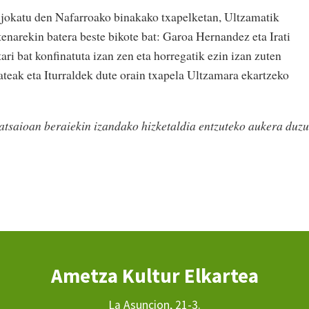
an jokatu den Nafarroako binakako txapelketan, Ultzamatik
tenarekin batera beste bikote bat: Garoa Hernandez eta Irati
ari bat konfinatuta izan zen eta horregatik ezin izan zuten
ateak eta Iturraldek dute orain txapela Ultzamara ekartzeko
tsaioan beraiekin izandako hizketaldia entzuteko aukera duzu
Ametza Kultur Elkartea
La Asuncion, 21-3.