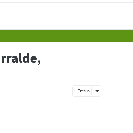
urralde,
Entzun