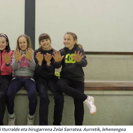
i Iturralde eta hirugarrena Zelai Sarratea. Aurretik, lehenengoa