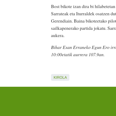
Bost bikote izan dira bi hilabetet
Sarrateak eta Iturraldek osatzen du
Gerendiain. Baina bikoteetako pilot
sailkapenerako partida jokatu. Sarr
aukera.
Bihar Esan Erraneko Egun Ero irra
10:00etatik aurrera 107.9an.
KIROLA