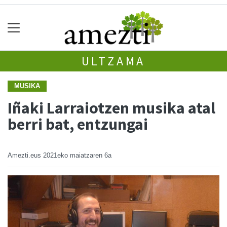
ULTZAMA
MUSIKA
Iñaki Larraiotzen musika atal
berri bat, entzungai
Amezti.eus
2021eko maiatzaren 6a