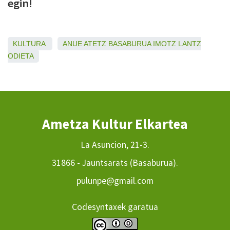
egin!
KULTURA
ANUE
ATETZ
BASABURUA
IMOTZ
LANTZ
ODIETA
Ametza Kultur Elkartea
La Asuncion, 21-3.
31866 - Jauntsarats (Basaburua).
pulunpe@gmail.com
Codesyntaxek garatua