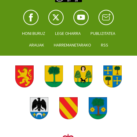
HONI BURUZ
LEGE OHARRA
PUBLIZITATEA
ARAUAK
HARREMANETARAKO
RSS