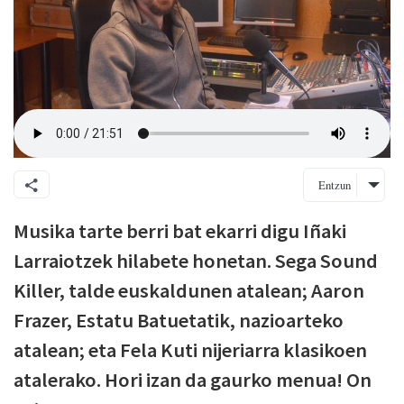
Entzun
Musika tarte berri bat ekarri digu Iñaki
Larraiotzek hilabete honetan. Sega Sound
Killer, talde euskaldunen atalean; Aaron
Frazer, Estatu Batuetatik, nazioarteko
atalean; eta Fela Kuti nijeriarra klasikoen
atalerako. Hori izan da gaurko menua! On