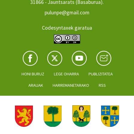
31866 - Jauntsarats (Basaburua).
pulunpe@gmail.com
Codesyntaxek garatua
HONI BURUZ
LEGE OHARRA
PUBLIZITATEA
ARAUAK
HARREMANETARAKO
RSS