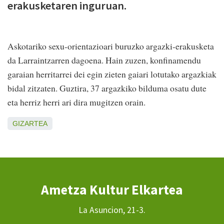
erakusketaren inguruan.
Askotariko sexu-orientazioari buruzko argazki-erakusketa
da Larraintzarren dagoena. Hain zuzen, konfinamendu
garaian herritarrei dei egin zieten gaiari lotutako argazkiak
bidal zitzaten. Guztira, 37 argazkiko bilduma osatu dute
eta herriz herri ari dira mugitzen orain.
GIZARTEA
Ametza Kultur Elkartea
La Asuncion, 21-3.