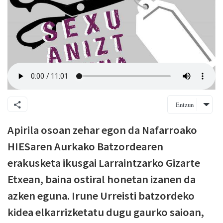
Entzun
Apirila osoan zehar egon da Nafarroako
HIESaren Aurkako Batzordearen
erakusketa ikusgai Larraintzarko Gizarte
Etxean, baina ostiral honetan izanen da
azken eguna. Irune Urreisti batzordeko
kidea elkarrizketatu dugu gaurko saioan,