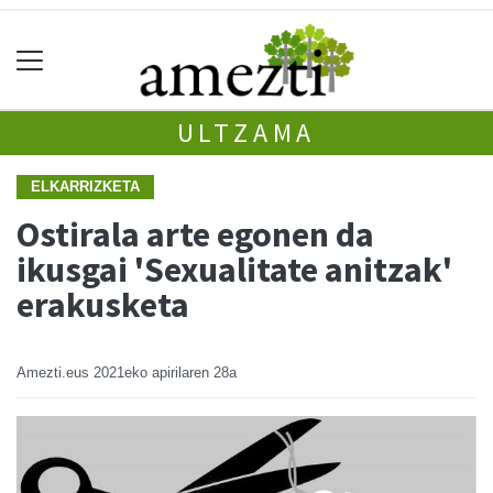
ULTZAMA
ELKARRIZKETA
Ostirala arte egonen da
ikusgai 'Sexualitate anitzak'
erakusketa
Amezti.eus
2021eko apirilaren 28a