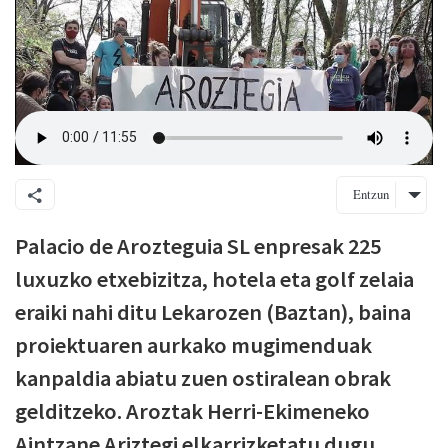
Entzun
Palacio de Arozteguia SL enpresak 225
luxuzko etxebizitza, hotela eta golf zelaia
eraiki nahi ditu Lekarozen (Baztan), baina
proiektuaren aurkako mugimenduak
kanpaldia abiatu zuen ostiralean obrak
gelditzeko. Aroztak Herri-Ekimeneko
Aintzane Ariztegi elkarrizketatu dugu