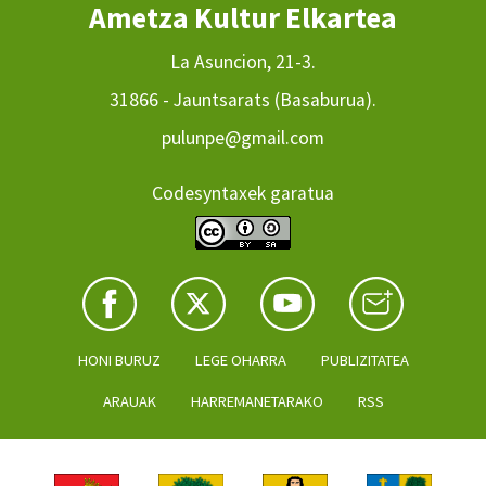
Ametza Kultur Elkartea
La Asuncion, 21-3.
31866 - Jauntsarats (Basaburua).
pulunpe@gmail.com
Codesyntaxek garatua
HONI BURUZ
LEGE OHARRA
PUBLIZITATEA
ARAUAK
HARREMANETARAKO
RSS