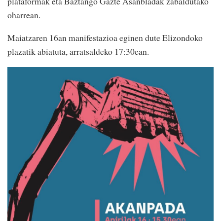
plataformak eta Baztango Gazte Asanbladak zabaldutako
oharrean.
Maiatzaren 16an manifestazioa eginen dute Elizondoko
plazatik abiatuta, arratsaldeko 17:30ean.