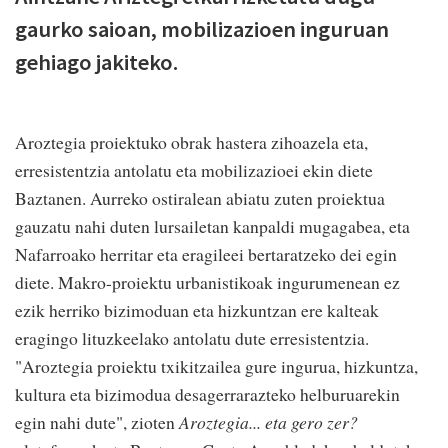
gaurko saioan, mobilizazioen inguruan
gehiago jakiteko.
Aroztegia proiektuko obrak hastera zihoazela eta,
erresistentzia antolatu eta mobilizazioei ekin diete
Baztanen. Aurreko ostiralean abiatu zuten proiektua
gauzatu nahi duten lursailetan kanpaldi mugagabea, eta
Nafarroako herritar eta eragileei bertaratzeko dei egin
diete. Makro-proiektu urbanistikoak ingurumenean ez
ezik herriko bizimoduan eta hizkuntzan ere kalteak
eragingo lituzkeelako antolatu dute erresistentzia.
"Aroztegia proiektu txikitzailea gure ingurua, hizkuntza,
kultura eta bizimodua desagerrarazteko helburuarekin
egin nahi dute", zioten
Aroztegia... eta gero zer?