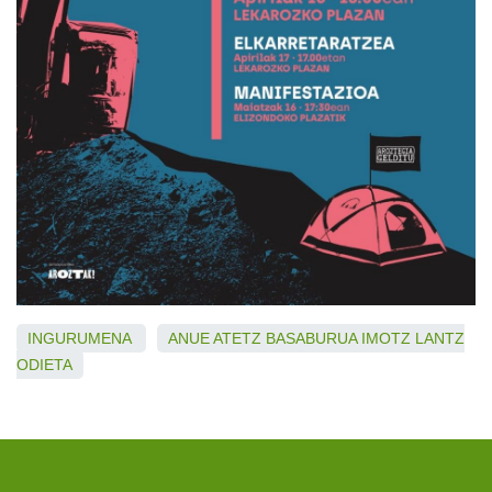
INGURUMENA
ANUE
ATETZ
BASABURUA
IMOTZ
LANTZ
ODIETA