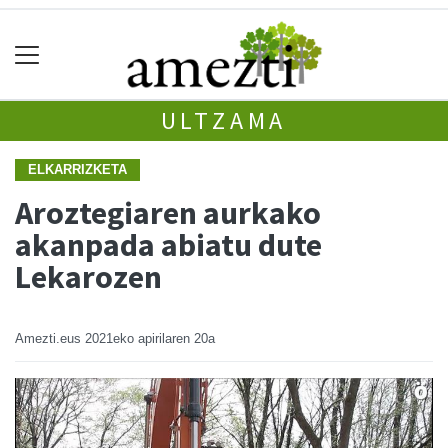
ULTZAMA
ELKARRIZKETA
Aroztegiaren aurkako
akanpada abiatu dute
Lekarozen
Amezti.eus
2021eko apirilaren 20a